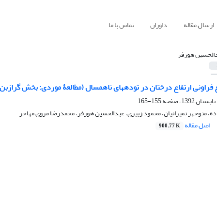
ارسال مقاله
داوران
تماس با ما
الحسین هورفر
 فراونی ارتفاع درختان در توده‏های ناهمسال (مطالعۀ موردی: بخش گرازبن
155-165
ه، منوچهر نمیرانیان، محمود زبیری، عبدالحسین هورفر، محمدرضا مروی مهاجر
اصل مقاله
900.77 K