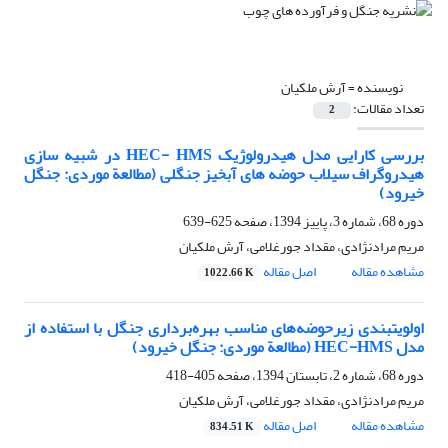
نویسنده =
آرش ملکیان
تعداد مقالات:
2
بررسی کارایی مدل هیدرولوژیک HEC- HMS در شبیه‏ سازی
هیدروگراف سیلاب حوضه‏ های آبخیز جنگلی (مطالعة موردی: جنگل
خیرود)
دوره 68، شماره 3، پاییز 1394، صفحه
625-639
مریم مرادنژادی، مقداد جورغلامی، آرش ملکیان
مشاهده مقاله
اصل مقاله
1022.66 K
اولویت‏بندی زیرحوضه‌های مناسب بهره‌برداری جنگل با استفاده از
مدل HEC-HMS (مطالعة موردی: جنگل خیرود)
دوره 68، شماره 2، تابستان 1394، صفحه
405-418
مریم مرادنژادی، مقداد جورغلامی، آرش ملکیان
مشاهده مقاله
اصل مقاله
834.51 K