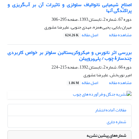
اصلاح شیمیایی نانوالیاف سلولزی و تاثیرات آن بر آب‌گریزی و
پراکندگی آنها
دوره 67، شماره 2، تابستان 1393، صفحه
295-306
مهران بابایی، یحیی همزه، مهدی جنوبی، علیرضا عشوری
مشاهده مقاله
اصل مقاله
624.26 K
بررسی اثر نانو‏‏‏رس و میکروکریستالین سلولز بر خواص کاربردی
چندسازۀ چوب / پلی‌پروپیلن
دوره 66، شماره 2، تابستان 1392، صفحه
215-224
امیر نوربخش، علیرضا عشوری
مشاهده مقاله
اصل مقاله
1.86 M
مقالات آماده انتشار
شماره جاری
شماره‌های پیشین نشریه