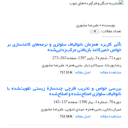
نویسنده =
علیرضا عشوری
تعداد مقالات:
4
تأثیر کاربرد همزمان نانوالیاف سلولزی و نرمه‌های کاغذسازی بر
خواص خمیرکاغذ بازیافتی مرکب‌زدایی‌شده
دوره 71، شماره 3، پاییز 1397، صفحه
263-273
رضا پوربابا، سهیلا ایزدیار، یحیی همزه، علیرضا عشوری
مشاهده مقاله
اصل مقاله
717.55 K
بررسی خواص و تخریب قارچی چندسازة زیستی تقویت‌شده با
نانو‌الیاف سلولزی اصلاح‌نشده و اصلاح‌شده
دوره 70، شماره 1، بهار 1396، صفحه
137-145
مهران بابایی، یحیی همزه، مهدی جنوبی، علیرضا عشوری
مشاهده مقاله
اصل مقاله
752.58 K