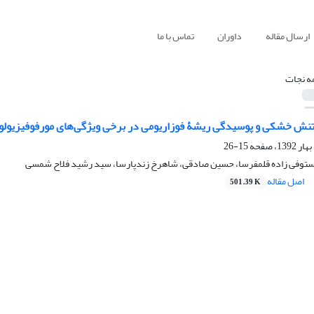
ارسال مقاله
داوران
تماس با ما
ه نجات
 تنش خشکی و پوسیدگی ریشۀ فوزاریومی در برخی ویژگی‌های مورفوفیزیولوژی
15-26
ستوفی زاده قلمفرسا، حسین صادقی، شاهرخ زندپارسا، سید رشید فلاح شمسی
اصل مقاله
501.39 K