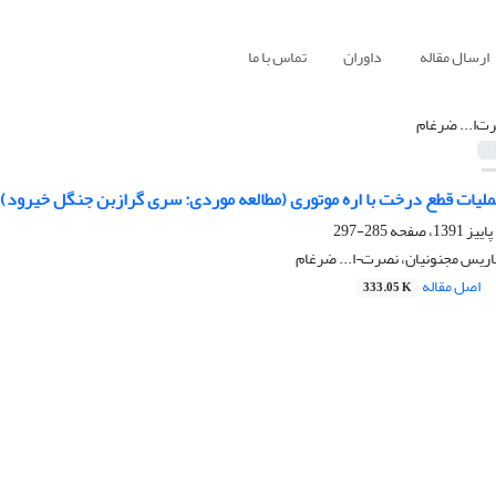
ارسال مقاله
داوران
تماس با ما
ت‌ا... ضرغام
ملیات قطع درخت با اره موتوری (مطالعه موردی: سری گرازبن جنگل خیرود)
285-297
اریس مجنونیان، نصرت¬ا... ضرغام
اصل مقاله
333.05 K