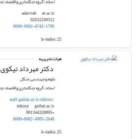
استاد، گروه جنگلداری و اقتصاد جن
ut.ac.ir
adarvish
02632249312
0000-0002-4742-1799
h-index:
25
هیات تحریریه
دکتر مهرداد نیکوی
علوم و مهندسی جنگل
استاد،‌ گروه جنگلداری و اقتصاد ج
staff.guilan.ac.ir/nikooy/
guilan.ac.ir
nikooy
+981344320895
0000-0002-4985-2648
h-index:
25