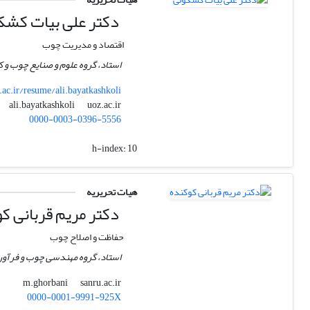
دکتر علی بیات کشک
اقتصاد و مدیریت چوب
استاد، گروه علوم و صنایع چوب و ک
.ac.ir/resume/ali.bayatkashkoli
uoz.ac.ir
ali.bayatkashkoli
0000-0003-0396-5556
h-index:
10
هیات تحریریه
دکتر مریم قربانی ک
حفاظت و اصلاح چوب
استاد، گروه مهندسی چوب و فرآورد
sanru.ac.ir
m.ghorbani
0000-0001-9991-925X