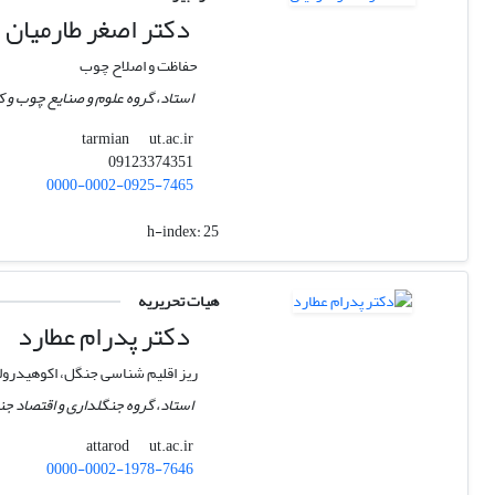
دکتر اصغر طارمیان
حفاظت و اصلاح چوب
استاد، گروه علوم و صنایع چوب و ک
ut.ac.ir
tarmian
09123374351
0000-0002-0925-7465
h-index:
25
هیات تحریریه
دکتر پدرام عطارد
ریز اقلیم شناسی جنگل، اکوهیدرولو
استاد، گروه جنگلداری و اقتصاد جن
ut.ac.ir
attarod
0000-0002-1978-7646