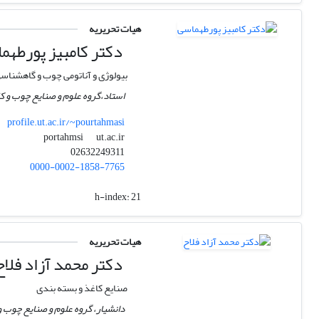
هیات تحریریه
دکتر کامبیز پورطهم
بیولوژی و آناتومی چوب و گاهشنا
استاد،گروه علوم و صنایع چوب و کا
profile.ut.ac.ir/~pourtahmasi
ut.ac.ir
portahmsi
02632249311
0000-0002-1858-7765
h-index:
21
هیات تحریریه
دکتر محمد آزاد فلاح
صنایع کاغذ و بسته بندی
دانشیار، گروه علوم و صنایع چوب و