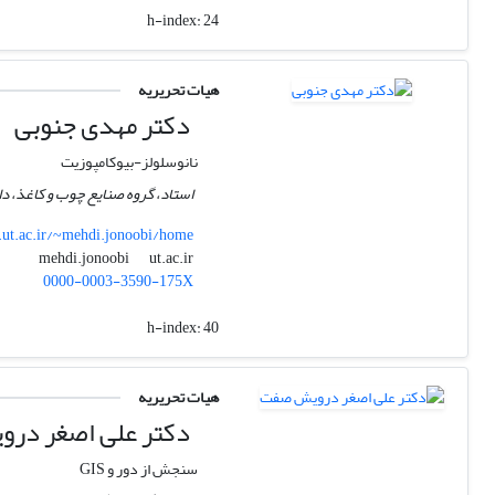
h-index:
24
هیات تحریریه
دکتر مهدی جنوبی
نانوسلولز-بیوکامپوزیت
استاد، گروه صنایع چوب و کاغذ، دا
.ut.ac.ir/~mehdi.jonoobi/home
ut.ac.ir
mehdi.jonoobi
0000-0003-3590-175X
h-index:
40
هیات تحریریه
دکتر علی اصغر در
سنجش از دور و GIS