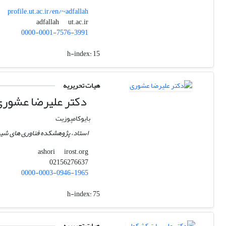
profile.ut.ac.ir/en/~adfallah
ut.ac.ir
adfallah
0000-0001-7576-3991
h-index:
15
هیات تحریریه
دکتر علیرضا عشور
بایوکامپوزیت
استاد، پژوهشکده فناوری های شیمی
irost.org
ashori
02156276637
0000-0003-0946-1965
h-index:
75
هیات تحریریه