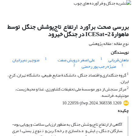
بررسی صحت برآورد ارتفاع تاج‌پوشش جنگل توسط
ماهوارة ICESat-2 در جنگل خیرود
نوع مقاله : مقاله پژوهشی
نویسندگان
1
1
ماهان قریانی
علی اصغر درویش صفت
منوچهر نمیرانیان
2
1
منیژه رجب پور رحمتی
1
گروه جنگلداری و اقتصاد جنگل، دانشکدة منابع طبیعی، دانشگاه تهران، کرج،
ایران.
2
مرکز سنجش از دور موسسة ملی تحقیقات کشاورزی، غذا و محیط‌ زیست،
مونتپلیه، فرانسه.
10.22059/jfwp.2024.368338.1269
چکیده
آگاهی از ارتفاع تاج‌پوشش جنگل به ­منظور ارزیابی سلامت و پویایی بوم­
سازگان جنگل، پایش و مدل­سازی چرخه کربن و تنوع زیستی، امری