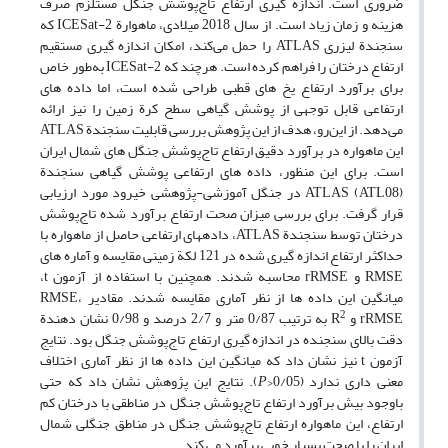
ضروری است. اندازه ­گیری ارتفاع تاج‌پوشش جنگل مستلزم صرف
هزینه و زمان زیاد است. از سال 2018 میلادی، ماهوارة ICESat-2 که
سنجندة لیزری ATLAS را حمل می‌کند، امکان اندازه ­گیری مستقیم
ارتفاع درختان را فراهم کرده است. هرچند که ICESat-2 به‌طور خاص
برای برآورد ارتفاع یخ ­های قطبی طراحی شده ­است، اما داده ­های
ارتفاعی قابل توجهی از پوشش گیاهی سطح کرة زمین را نیز ارائه
می‌دهد. از این‌رو، هدف از این پژوهش بررسی قابلیت سنجندة ATLAS
این ماهواره در برآورد دقیق ارتفاع تاج‌پوشش جنگل ­های شمال ایران
است. برای این منظور، داده­ های ارتفاعی پوشش گیاهی سنجندة
ATLAS (ATL08) در جنگل آموزشی-پژوهشی خیرود مورد ارزیابی
قرار گرفت. برای بررسی میزان صحت ارتفاع برآورد شده تاج‌پوشش
درختان توسط سنجندة ATLAS، داده­های ارتفاعی حاصل از ماهواره با
حداکثر ارتفاع اندازه­ گیری شده در 121 لکة زمینی مقایسه و آماره­ های
RMSE و rRMSE محاسبه شدند. همچنین با استفاده از آزمون t،
میانگین این داده ­ها از نظر آماری مقایسه شدند. مقادیر RMSE،
2
rRMSE و R
به ­ترتیب 0/87 متر و 2/7 درصد و 0/98 نشان­ دهندة
دقت بالای سنجنده در اندازه­ گیری ارتفاع تاج‌پوشش جنگل بود. نتایج
آزمون t نیز نشان داد که میانگین این داده ­ها از نظر آماری اختلاف
معنی­ داری ندارد (0/05<
P
). نتایج این پژوهش نشان داد که حتی
باوجود بیش برآورد ارتفاع تاج‌پوشش جنگل در مناطقی با درختان کم
ارتفاع، این ماهواره ارتفاع تاج‌پوشش جنگل در مناطق جنگلی شمال
ایران را با صحت بسیار خوبی برآورد می ­کند.