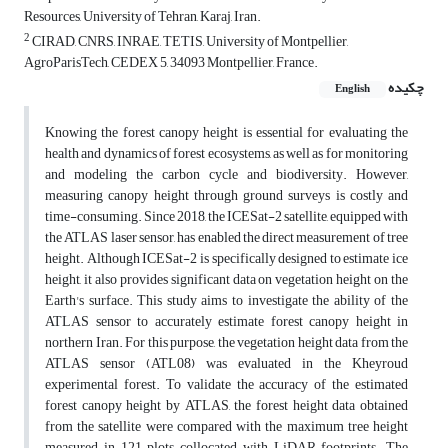
Resources, University of Tehran, Karaj, Iran.
2
CIRAD, CNRS, INRAE, TETIS, University of Montpellier,
AgroParisTech, CEDEX 5, 34093 Montpellier, France.
چکیده
English
Knowing the forest canopy height is essential for evaluating the
health and dynamics of forest ecosystems, as well as for monitoring
and modeling the carbon cycle and biodiversity. However,
measuring canopy height through ground surveys is costly and
time-consuming. Since 2018, the ICESat-2 satellite, equipped with
the ATLAS laser sensor, has enabled the direct measurement of tree
height. Although ICESat-2 is specifically designed to estimate ice
height, it also provides significant data on vegetation height on the
Earth's surface. This study aims to investigate the ability of the
ATLAS sensor to accurately estimate forest canopy height in
northern Iran. For this purpose, the vegetation height data from the
ATLAS sensor (ATL08) was evaluated in the Kheyroud
experimental forest. To validate the accuracy of the estimated
forest canopy height by ATLAS, the forest height data obtained
from the satellite were compared with the maximum tree height
measured in 121 plots collocated with LiDAR footprints. The