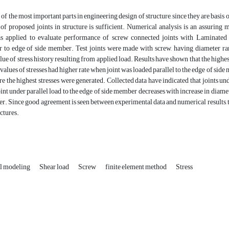
e of the most important parts in engineering design of structure, since they are basis
 of proposed joints in structure is sufficient. Numerical analysis is an assuring 
 applied to evaluate performance of screw connected joints with Laminated
r to edge of side member. Test joints were made with screw, having diameter r
lue of stress history resulting from applied load. Results have shown that the highe
values of stresses had higher rate when joint was loaded parallel to the edge of side 
re the highest stresses were generated. Collected data have indicated that joints un
oint under parallel load to the edge of side member decreases with increase in diamet
r. Since good agreement is seen between experimental data and numerical results, t
uctures.
l modeling
Shear load
Screw
finite element method
Stress