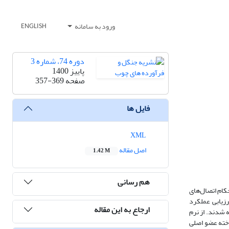
ورود به سامانه
ENGLISH
دوره 74، شماره 3
پاییز 1400
صفحه
357-369
فایل ها
XML
اصل مقاله
1.42 M
هم رسانی
کام اتصال‌های
زیابی عملکرد
ارجاع به این مقاله
 به‌کار گرفته شد. اتصال آزمونی با پیچ دارای قطر 2/4، 5 و 6 میلی‌متر ساخته شدند. از نرم
ساخته عضو اصلی