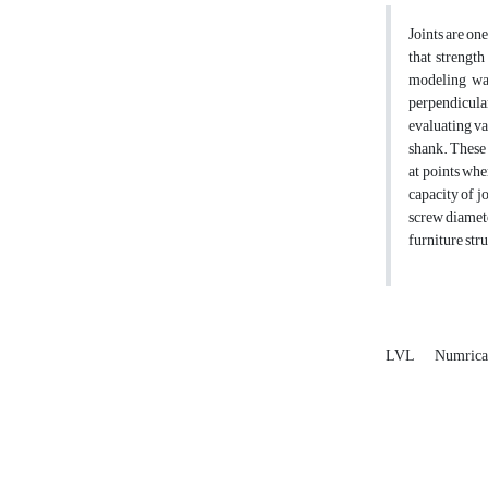
Joints are on
that strength
modeling was
perpendicula
evaluating va
shank. These 
at points whe
capacity of j
screw diamete
furniture str
LVL
Numrica