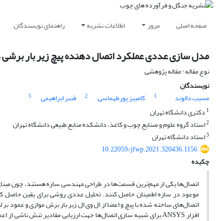
صفحه اصلی
مرور
اطلاعات نشریه
راهنمای نویسندگان
مدل سازی عددی عملکرد اتصال دهنده پیچ زیر بار برشی در L
نوع مقاله : مقاله پژوهشی
نویسندگان
3
2
1
مسیب دالوند
کامبیز پورطهماسی
قنبر ابراهیمی
1
دکتری دانشگاه تهران
2
استاد گروه علوم و صنایع چوب و کاغذ، دانشکده منابع طبیعی دانشگاه تهران
3
استاد دانشگاه تهران
10.22059/jfwp.2021.320436.1156
چکیده
اتصال‌ها یکی از مهم‌ترین قسمت‌ها در طراحی مهندسی سازه هستند، چون مبنای
موعود در سازه اطمینان حاصل کنند. تحلیل عددی روشی برای یقین حاصل کر
افزار ANSYS برای شبیه سازی اتصال‌ها جهت ارزیابی مقادیر تنش نا