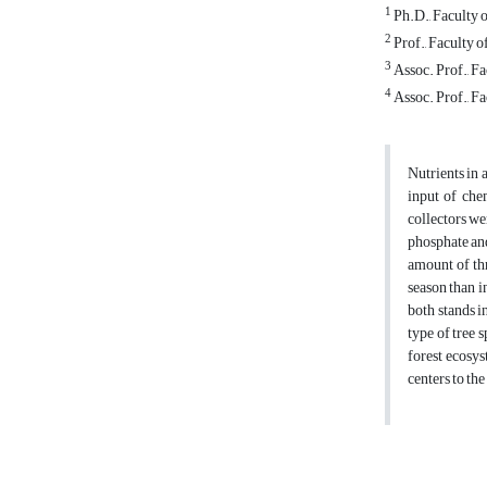
1
Ph.D., Faculty o
2
Prof., Faculty o
3
Assoc. Prof., Fa
4
Assoc. Prof., Fa
Nutrients in 
input of chem
collectors we
phosphate and
amount of th
season than i
both stands i
type of tree 
forest ecosys
centers to th