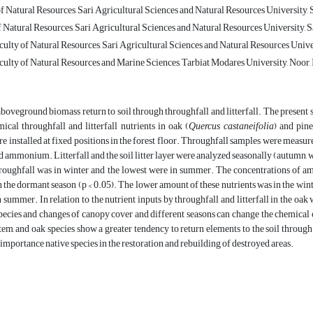
f Natural Resources, Sari Agricultural Sciences and Natural Resources University, Sar
f Natural Resources, Sari Agricultural Sciences and Natural Resources University, Sar
culty of Natural Resources, Sari Agricultural Sciences and Natural Resources Universi
culty of Natural Resources and Marine Sciences, Tarbiat Modares University, Noor, I
aboveground biomass return to soil through throughfall and litterfall. The present s
ical throughfall and litterfall nutrients in oak (
Quercus castaneifolia
) and pine
re installed at fixed positions in the forest floor. Throughfall samples were measure
 ammonium. Litterfall and the soil litter layer were analyzed seasonally (autumn, 
roughfall was in winter and the lowest were in summer. The concentrations of 
n the dormant season (p < 0.05). The lower amount of these nutrients was in the wint
n summer. In relation to the nutrient inputs by throughfall and litterfall in the oak 
species and changes of canopy cover and different seasons can change the chemical 
tem, and oak species show a greater tendency to return elements to the soil through 
e importance native species in the restoration and rebuilding of destroyed areas.