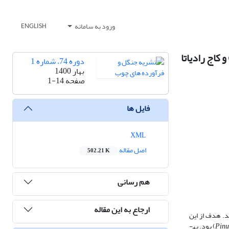
ورود به سامانه
ENGLISH
عناصر شیمیایی تاج‌بارش و لاشه‌ریزی در توده‌های دست‌کاشت بلند‌مازو (Quercus castaneifolia C. A. Mey) و کاج رادیاتا
دوره 74، شماره 1
بهار 1400
صفحه
1-14
فایل ها
XML
اصل مقاله
502.21 K
هم رسانی
ارجاع به این مقاله
د. هدف از این
Pinu
D. Don) بود. به­