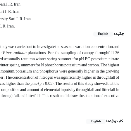
i, I. R. Iran.
i, I. R. Iran.
ty, Sari, I. R. Iran.
. R. Iran.
چکیده
English
tudy was carried out to investigate the seasonal variation concentration and
 (
Pinus radiata
) plantations. For the sampling of canopy throughfall, 36
d seasonally (autumn, winter, spring, summer) for pH, EC, potassium, nitrate,
winter, spring, summer) for N, phosphorus, potassium and carbon. The highest
ammonium, potassium and phosphorus were generally higher in the growing
er. The concentration of nitrogen was significantly higher in throughfall of
was higher than the pine (p < 0.05). The results of this study showed that the
composition and amount of elemental inputs by throughfall and litterfall in
throughfall and litterfall. This result could draw the attention of executive
کلیدواژه‌ها
English