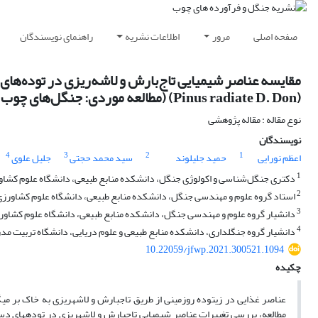
صفحه اصلی
مرور
اطلاعات نشریه
راهنمای نویسندگان
(Pinus radiate D. Don) (مطالعه موردی: جنگل‌های چوب و کاغذ مازندران، ساری)
نوع مقاله : مقاله پژوهشی
نویسندگان
4
3
2
1
اعظم نورایی
حمید جلیلوند
سید محمد حجتی
جلیل علوی
1
دکتری جنگل‌شناسی و اکولوژی جنگل، دانشکده منابع طبیعی، دانشگاه علوم کشاورز
2
استاد گروه علوم و مهندسی جنگل، دانشکده منابع طبیعی، دانشگاه علوم کشاورزی 
3
دانشیار گروه علوم و مهندسی جنگل، دانشکده منابع طبیعی، دانشگاه علوم کشاورزی
4
دانشیار گروه جنگلداری، دانشکده منابع طبیعی و علوم دریایی، دانشگاه تربیت مدر
10.22059/jfwp.2021.300521.1094
چکیده
عناصر غذایی در زی­توده روزمینی از طریق تاج­­بارش و لاشه­ریزی به خاک بر م
مطالعه، بررسی تغییرات عناصر شیمیایی تاج­بارش و لاشه­ریزی در توده­های دست