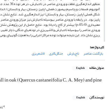
منظور اندازه
آمونیوم، فسفات و پتاسیم به­صورت فصلی (پاییز، زمستان، بهار و تابستان)، اندا
پاییز بود. در رابطه با ورودی عناصر به­وسیله تاج­بارش نیز میزان ورودی عناصر د
معنی­داری (05/0>p) بیشتر از کاج رادیاتا بود. نتایج حاصل از ا
ورودی عناصر را به­وسیله تاج­بارش و لاشه­ریزی در توده­های جنگلی دچار تغییر نم
ریزی نشان داد. این نتیجه می­تواند توجه مراکز اجرایی را به اهمیّت گونه­های بو
کلیدواژه‌ها
بازگشت عناصر
تاج‌بارش
جنگل‌کاری
لاشه‌ریزی
عنوان مقاله
English
ll in oak (Quercus castaneifolia C. A. Mey) and pine
نویسندگان
English
4
avi