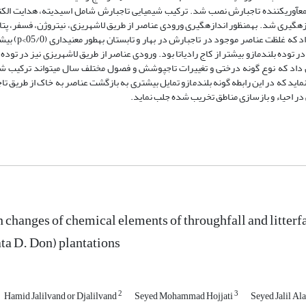
­گیری غلظت و ورودی عناصر در تاج­بارش، در هر توده 36 عدد جمع­آوری­کننده تاج­بارش نصب شد. ترکیب شیمیایی تاج­بارش شامل اسیدیته، ه
زه­گیری شد. به­منظور اندازه­گیری ورودی عناصر از طریق لاشه­ریزی، نیتروژن، فسفر، پت
شکل فصلی (پاییز، زمستان، بهار و تابستان) ن
ر توده بلندمازو بیشتر از کاج رادیاتا بود. ورودی عناصر از طریق لاشه­ریزی نیز در توده ب
ین پژوهش نشان داد که نوع گونه درختی و تغییرات تاج­پوشش و فصول مختلف سال می­تواند ترکیب 
اید که در این رابطه گونه بلندمازو تمایل بیشتری به بازگشت عناصر به خاک از طریق تاج­
می در احیاء و بازسازی مناطق تخریب شده جلب نماید.
changes of chemical elements of throughfall and litterfa
ata D. Don) plantations
2
3
Hamid Jalilvand or Djalilvand
Seyed Mohammad Hojjati
Seyed Jalil Al