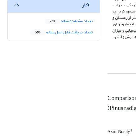
آمار
دایت الکتریکی، نیترات،
اسیم و کربن به
یز اندازه­گیری شد. نتایج نشان داد که غلظت عناصر موجود در تاج­بارش در بهار و تابستان به­طور معنی­داری (05/0>p) بیشتر از زمستان و
تعداد مشاهده مقاله
780
لندمازو به­طور
شیمیایی و میزان
تعداد دریافت فایل اصل مقاله
596
بارش و لاشه­
Comparison 
(Pinus radi
1
Azam Noraiy