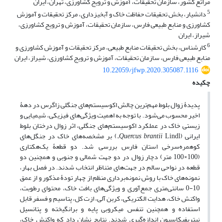
مراتع کشور، سازمان تحقیقات، آموزش و ترویج کشاورزی، تهران، ایران
5
دانشیار، بخش تحقیقات حفاظت خاک و آبخیزداری، مرکز تحقیقات و آموزش
کشاورزی و منابع طبیعی فارس، سازمان تحقیقات، آموزش و ترویج کشاورزی،
شیراز، ایران
6
کارشناس، بخش تحقیقات منابع طبیعی، مرکز تحقیقات و آموزش کشاورزی و
منابع طبیعی فارس، سازمان تحقیقات، آموزش و ترویج کشاورزی، شیراز، ایران
10.22059/jfwp.2020.305087.1116
چکیده
پدیدۀ زوال بلوط مهم‌ترین چالش اکوسیستم‌های جنگلی زاگرس در دهۀ
اخیر محسوب می‌شود. با توجه به اهمیت ویژگی‌های فیزیکی، شیمیایی و
زیستی خاک در عملکرد اکوسیستم‌های جنگلی، اثر زوال درختان بلوط
ایرانی (
Lindl
Quercus brantii
.
) بر مشخصه‌های خاک در جنگل‌های
کوهمره‌سرخی استان فارس بررسی شد. دو قطعۀ یک‌هکتاری
(100×100 متر) دچار زوال در دو جهت شمالی و جنوبی و همچنین دو
قطعه در نواحی سالم در جهت‌های متناظر انتخاب شدند. در فصل بهار،
نمونه‌های خاک با روش نمونه‌برداری منظم از چهار تودۀ مذکور و از عمق
10-0 سانتی‌متری جمع‌آوری و ویژگی‌های بافت خاک، محتوای رطوبت،
واکنش خاک، هدایت ‌الکتریکی، کربن آلی، ازت کل، پتاسیم و فسفر قابل
استفاده و همچنین تنفس میکروبی پایه و برانگیخته و پتانسیل
نیتریفیکاسیون اندازه‌گیری شدند. نتایج نشان داد که واکنش خاک،