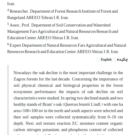
Iran.
4
Researcher., Department of Forest, Research Institute of Forest and
Rangeland, AREEO, Tehran, I.R. Iran.
5
Assoc., Prof., Department of Soil Conservation and Watershed
Management, Fars Agricultural and Natural Resources Research and
Education Center, AREEO, Shiraz, I.R. Iran.
6
Expert, Department of Natural Resources, Fars Agricultural and Natural
Resources Research and Education Center, AREEO, Shiraz, I.R. Iran.
چکیده
English
Nowadays, the oak decline is the most important challenge in the
Zagros forests for the last decade. Concerning the importance of
soil physical, chemical, and biological properties in the forest
ecosystems performance, the impacts of oak decline on soil
characteristics were studied. In spring, two declined stands and two
healthy stands of Brant`s oak (
Quercus brantii
Lindl.) with one ha
area (100×100 m) in the north and south aspects were selected and
then soil samples were collected systematically from 0-10 cm
depth. Next, soil texture, reaction, EC, moisture content, organic
carbon, nitrogen, potassium, and phosphorus content of collected