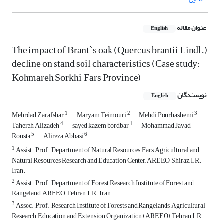
عنوان مقاله
English
The impact of Brant`s oak (Quercus brantii Lindl.)
decline on stand soil characteristics (Case study:
Kohmareh Sorkhi, Fars Province)
نویسندگان
English
1
2
3
Mehrdad Zarafshar
Maryam Teimouri
Mehdi Pourhashemi
4
1
Tahereh Alizadeh
sayed kazem bordbar
Mohammad Javad
5
6
Rousta
Alireza Abbasi
1
Assist., Prof., Department of Natural Resources, Fars Agricultural and
Natural Resources Research and Education Center, AREEO, Shiraz, I.R.
Iran.
2
Assist., Prof., Department of Forest, Research Institute of Forest and
Rangeland, AREEO, Tehran, I.R. Iran.
3
Assoc., Prof., Research Institute of Forests and Rangelands, Agricultural
Research, Education and Extension Organization (AREEO), Tehran, I.R.