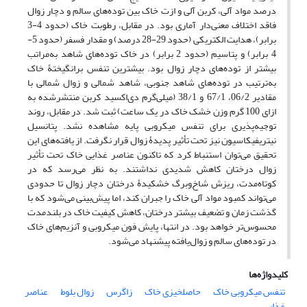
درصد مواد آلی، کربن آلی و ازت خاک بین توده‌های سالم و دچار زوال
فاقد اختلاف معنی‌دار آماری بود. در مقابل، رطوبت خاک (حدود 4-3
برابر)، هدایت ‌الکتریکی (حدود 29-28 درصد) و مقدار فسفر (حدود 5-
4 برابر) و پتاسیم (حدود 2 برابر) در خاک توده‌های شاهد به‌مراتب
بیشتر از توده‌های دچار زوال بود. بیشترین تنفس برانگیختۀ خاک
به‌ترتیب در توده‌های شاهد جنوبی، شاهد شمالی و زوال شمالی با
مقادیر 06/2، 67/1 و 38/1 (میلی‌گرم دی‌اکسید کربن منتشرشده به
ازای 100 گرم وزن خشک خاک در یک ساعت) ثبت شد. در مقابل، روند
توجیه‌پذیری برای تنفس میکروبی پایه مشاهده نشد. پتانسیل
نیتریفیکاسیون نیز تحت تأثیر پدیدۀ زوال قرار نگرفت. از یافته‌های این
تحقیق می‌توان استنباط کرد که تاکنون عناصر غذایی خاک تحت تأثیر
زوال درختان کاهش شدیدی نداشتند. به‌ نظر می‌رسد که در
کوتاه‌مدت، ریزش شاخ‌وبرگ خشکیدۀ درختان دچار زوال تا حدودی
می‌تواند کمبود مواد آلی خاک را جبران کند، اما پیش‌بینی می‌شود که با
گذشت زمان و تضعیف بیشتر درختان، کاهش کیفیت خاک در بلندمدت
محسوس‌تر خواهد بود. در انتها، پایش فون میکروبی و آنزیم‌های خاک
در توده‌های سالم و زوال‌یافته پیشنهاد می‌شود.
کلیدواژه‌ها
تنفس میکروبی خاک
حاصلخیزی خاک
زاگرس
زوال بلوط
عناصر
غذایی