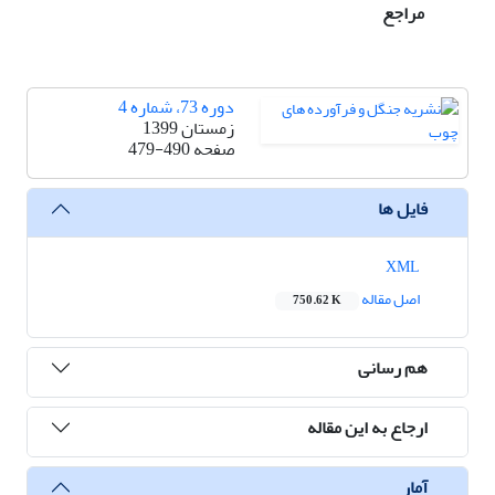
مراجع
دوره 73، شماره 4
زمستان 1399
صفحه
479-490
فایل ها
XML
اصل مقاله
750.62 K
هم رسانی
ارجاع به این مقاله
آمار