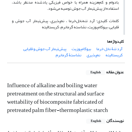
بادوام و کم‌هزینه همراه با خواص فیزیکی یادشده مدنظر باشد،
استفاده از پیش‌تیمار آب جوش توصیه می‌شود.
کلمات کلیدی: آرد تنه‌نخل‌خرما ، نم‌پذیری، پیش‌تیمار آب جوش و
قلیایی، بیوکامپوزیت، نشاسته گرمانرم، کریستالیته
کلیدواژه‌ها
آرد تنۀ نخل خرما
بیوکامپوزیت
پیش‌تیمار آب جوش و قلیایی
کریستالیته
نم‌پذیری
نشاستۀ گرمانرم
عنوان مقاله
English
Influence of alkaline and boiling water
pretreatment on the structural and surface
wettability of biocomposite fabricated of
pretreated palm fiber-thermoplastic starch
نویسندگان
English
1
2