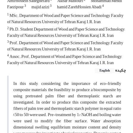
Amirhossein Sadeghefard
Akbar Mastouri
Mohammad Mehdi
3
3
4
Faezipour
majid azizi
hamid ZarehHossien Abadi
1
MSc., Department of Wood and Paper Science and Technology, Faculty
of Natural Resources, University of Tehran, Karaj, I.R. Iran
2
Ph.D., Student, Department of Wood and Paper Science and Technology,
Faculty of Natural Resources, University of Tehran, Karaj, I.R. Iran
3
Prof., Department of Wood and Paper Science and Technology, Faculty
of Natural Resources, University of Tehran, Karaj, I.R. Iran
4
Assoc., Prof., Department of Wood and Paper Science and Technology,
Faculty of Natural Resources, University of Tehran, Karaj, I.R. Iran
چکیده
English
In this study, considering the importance of eco-friendly
composite materials, the feasibility to produce a biocomposite by
using pretreated palm fiber and thermoplastic starch are
investigated. In order to produce this composite, the extracted
fibers of palm tree and thermoplastic starch polymer in equal ratio
(50 to 50) were used. Pre-treatment by 1% NaOH and boiling water
were used to modify the fiber surface. Water absorption,
dimensional swelling, equilibrium moisture content and density