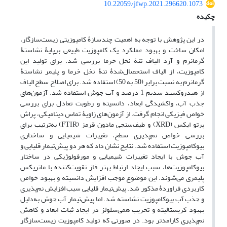
10.22059/jfwp.2021.296620.1073
چکیده
در این پژوهش با توجه به اهمیت چندسازۀ کامپوزیتی زیست‌سازگار،
امکان ساخت و بهبود عملکرد یک کامپوزیت طبیعی برپایۀ نشاستۀ
گرمانرم و آرد الیاف تنۀ نخل خرما بررسی شد. برای تولید این
کامپوزیت، از الیاف استحصال‌شدۀ تنۀ نخل خرما و پلیمر نشاستۀ
گرمانرم به نسبت برابر (50 به 50) استفاده شد. برای اصلاح سطح الیاف
از هیدروکسید سدیم 1 درصد و آب جوش استفاده شد. آزمون‌های
جذب آب، واکشیدگی ابعاد، دانسیته و رطوبت تعادل برای بررسی
خواص فیزیکی انجام گرفت. از آزمون‌های زاویۀ تماس دینامیکی، پراش
پرتو ایکس (XRD) و طیف‌سنجی مادون قرمز (FTIR) به‌ترتیب برای
بررسی خواص نم‌پذیری سطح، تغییرات شیمیایی و ساختاری
بیوکامپوزیت استفاده شد. نتایج نشان داد که هر دو پیش‌تیمار قلیایی و
آب جوش با ایجاد تغییرات شیمیایی و مورفولوژیکی در ساختار
بیوکامپوزیت‌ها، سبب ایجاد ارتباط بهتر فاز تقویت‌کننده با ماتریکس
پلیمری می‌شوند. این موضوع موجب افزایش دانسیته و بهبود خواص
کاربردی فراوردۀ مذکور شد. پیش‌تیمار قلیایی سبب افزایش نم‌پذیری
و جذب آب بیوکامپوزیت نشاسته شد. اما پیش‌تیمار آب جوش به‌دلیل
بهبود کریستالیته و تخریب همی‌سلولز در ایجاد ثبات ابعاد و کاهش
نم‌پذیری کارامدتر بود. در صورتی که تولید کامپوزیت زیست‌سازگار