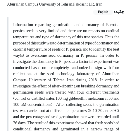
Aburaihan Campus, University of Tehran, Pakdasht, I.R. Iran.
چکیده
English
Information regarding germination and dormancy of Parrotia
persica seeds is very limited and there are no reports on cardinal
temperatures and type of dormancy of this tree species. Thus, the
purpose of this study was to determination of type of dormancy and
cardinal temperature of seeds of P. persica and to identify the best
way(s) to overcome seed dormancy in P. persica. In order to
investigate the dormancy in P. persica, a factorial experiment was
conducted based on a completely randomized design with four
replications at the seed technology laboratory of Aburaihan
Campus, University of Tehran, Iran, during 2018. In order to
investigate the effect of after-ripening on breaking dormancy and
germination, seeds were treated with four different treatments
(control or distilled water, 100 mg gibberellin, melatonin at 50 and
100 µM concentrations). After collecting seeds, the germination
test was carried out at different temperatures (5, 10, 20 and 30°C),
and the percentage and seed germination rate were recorded until
26 days. The result of this experiment showed that, fresh seeds had
conditional dormancy and germinated in a narrow range of