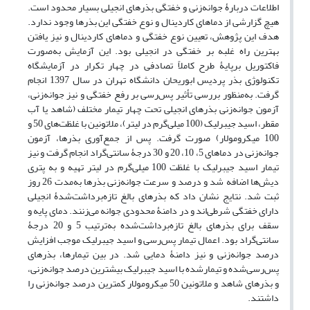
اطلاعات دربارۀ جوانه‌زنی و خفتگی بذرهای انجیلی بسیار محدود است.
هیچ گزارشی از دماهای کاردینال و نوع خفتگی این بذرها وجود ندارد.
هدف این پژوهش، تعیین نوع خفتگی و دماهای کاردینال و نیز یافتن
بهترین راه غلبه بر خفتگی در انجیلی بود. این آزمایش به‌صورت
فاکتوریل برپایۀ طرح کاملاً تصادفی در چهار تکرار در آزمایشگاه
تکنولوژی بذر پردیس ابوریحان دانشگاه تهران در سال 1397 انجام
گرفت. به‌منظور بررسی تأثیر پس‌رسی بر رفع خفتگی و نیز جوانه‌زنی،
آزمون جوانه‌زنی بذرهای انجیلی تحت چهار تیمار مختلف (شاهد یا آب
مقطر، اسید جیبرلیک (100 میلی‌گرم در لیتر)، ملاتونین با غلظت‌های 50 و
100 میکرومولار) صورت گرفت. پس از جمع‌آوری بذرها، آزمون
جوانه‌زنی در دماهای 5، 10، 20 و 30 درجۀ سانتی‌گراد انجام گرفت و نیز
تیمار اسید جیبرلیک با غلظت 100 میلی‌گرم در لیتر تهیه و به پتری
دیش‌ها اضافه شد و درصد و سرعت جوانه‌زنی بذرها به‌مدت 26 روز
ثبت شد. نتایج نشان داد که بذرهای بالغ تازه‌برداشت‌شدۀ انجیلی
دارای خفتگی شرطی‌اند و در دامنۀ محدودی جوانه می‌زنند. دمای پایه و
سقف برای بذرهای بالغ تازه‌برداشت‌شده به‌ترتیب 5 و 20 درجۀ
سانتی‌گراد بود. اعمال تیمار پس‌رسی و اسید جیبرلیک موجب افزایش
درصد جوانه‌زنی و نیز دامنۀ دمایی شد. در بین تیمارها، بذرهای
پس‌رسی‌شده و تیمارشده با اسید جیبرلیک بیشترین درصد جوانه‌زنی،
و بذرهای شاهد و ملاتونین 50 میکرومولار کمترین درصد جوانه‌زنی را
داشتند.