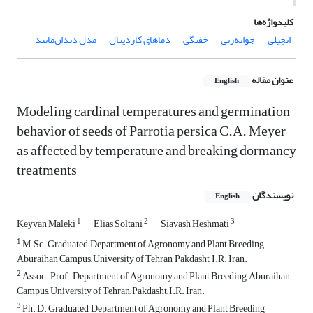
کلیدواژه‌ها
انجیلی
جوانه‌زنی
خفتگی
دماهای کاردینال
مدل دندان‌مانند
عنوان مقاله
English
Modeling cardinal temperatures and germination
behavior of seeds of Parrotia persica C.A. Meyer
as affected by temperature and breaking dormancy
treatments
نویسندگان
English
1
2
3
Keyvan Maleki
Elias Soltani
Siavash Heshmati
1
M.Sc. Graduated, Department of Agronomy and Plant Breeding,
Aburaihan Campus, University of Tehran, Pakdasht, I.R. Iran.
2
Assoc., Prof., Department of Agronomy and Plant Breeding, Aburaihan
Campus, University of Tehran, Pakdasht, I.R. Iran.
3
Ph. D. Graduated, Department of Agronomy and Plant Breeding,