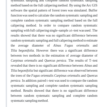
systematic sampling and complete random systematic sampling
method based on the full calipering method. By using the Arc GIS
software, the spatial pattern of forest trees was simulated. Buffer
function was used to calculate the random systematic sampling and
complete random systematic sampling method based on the full
calipering method. In order to compare random systematic
sampling with full calipering single-sample, a t-test was used. The
results showed that there was no significant difference between
random systematic sampling and full calipering method to estimate
the average diameter of
Alnus
,
Fagus orientalis
, and
Tilia begonifolia
. However, there was a significant difference
between two methods in the estimation of average diameter of
Carpinus orientalis
and
Quercus persica
. The results of T-test
revealed that there is no significant difference between
Alnus
and
Tilia begonifolia
but significant difference was observed between
the trees of the
Fagus orientalis
,
Carpinus orientalis,
and
Quercus
persica
. In addition, paired t-test was used to compare the random
systematic sampling and complete random systematic sampling
method. Results showed that there is no significant difference
between random systematic sampling and complete random
systematic sampling method.