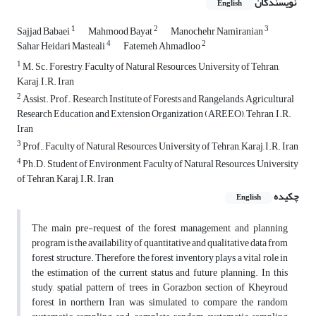
نویسندگان
English
1
2
3
Sajjad Babaei
Mahmood Bayat
Manochehr Namiranian
4
2
Sahar Heidari Masteali
Fatemeh Ahmadloo
1
M. Sc. Forestry, Faculty of Natural Resources, University of Tehran,
Karaj, I.R. Iran
2
Assist. Prof., Research Institute of Forests and Rangelands, Agricultural
Research Education and Extension Organization (AREEO), Tehran, I.R.
Iran
3
Prof., Faculty of Natural Resources, University of Tehran, Karaj, I.R. Iran
4
Ph.D. Student of Environment, Faculty of Natural Resources, University
of Tehran, Karaj, I.R. Iran
چکیده
English
The main pre-request of the forest management and planning
program is the availability of quantitative and qualitative data from
forest structure. Therefore, the forest inventory plays a vital role in
the estimation of the current status and future planning. In this
study, spatial pattern of trees in Gorazbon section of Kheyroud
forest in northern Iran was simulated to compare the random