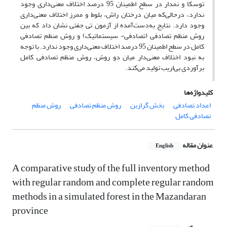
توسکا و نمدار در سطح اطمینان 95 درصد اختلاف معنی‌داری وجود
ندارد، درحالی‌که میان درختان راش، بلوط و ممرز اختلاف معنی‌داری
وجود دارد. نتایج به‌دست‌آمده از آزمون تی جفتی نشان‌ داد که بین
روش منظم تصادفی (تصادفی- سیستماتیک) و روش منظم تصادفی
کامل در سطح اطمینان 95 درصد اختلاف معنی‌داری وجود ندارد. با توجه
به نبود اختلاف معنی‌دار میان دو روش، روش منظم تصادفی کامل
برآوردی بی‌اریب تولید می‌کند.
کلیدواژه‌ها
اعداد تصادفی
بخش گرازبن
روش منظم تصادفی
روش منظم
تصادفی کامل
عنوان مقاله
English
A comparative study of the full inventory method
with regular random and complete regular random
methods in a simulated forest in the Mazandaran
province