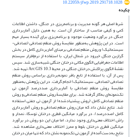
10.22059/jfwp.2019.291718.1028
چکیده
شرط اصلی هر گونه مدیریت و برنامه‌ریزی در جنگل، داشتن اطلاعات
کمی و کیفی مناسب از ساختار آن است. به همین دلیل آماربرداری
جنگل در برآورد وضعیت موجود و برنامه‌ریزی برای آینده بسیار مهم
است. در این پژوهش به‌منظور مقایسۀ روش منظم تصادفی (تصادفی-
سیستماتیک) و روش منظم تصادفی بر‌مبنای آماربرداری کامل در بخش
گرازبن جنگل خیرود در شمال ایران، با استفاده از نرم‌افزار سیستم
اطلاعات جغرافیایی الگوی مکانی درختان جنگلی شبیه‌سازی شد. سپس
نقشۀ الگوی پراکنش درختان جنگلی در محیط 10.3 Arc GIS تهیه شد.
پس از آن، با استفاده از تابع بافر نمونه‌برداری بر‌اساس روش منظم
تصادفی (تصادفی – سیستماتیک) انجام گرفت. در این پژوهش به‌منظور
مقایسۀ روش منظم تصادفی با آماربرداری صددرصد آزمون تی
تک‌نمونه‌ای به‌کار گرفته شد. برای مقایسۀ روش منظم تصادفی و روش
منظم تصادفی کامل (روش پیشنهادشده) از آزمون تی جفتی استفاده
شد. نتایج نشان داد که میان روش منظم تصادفی و روش آماربرداری
کامل (صددرصد)، در برآورد میانگین قطری درختان توسکا، نمدار و
راش اختلاف معنی‌داری وجود ندارد، اما میان این دو روش در برآورد
میانگین قطری درختان بلوط و ممرز اختلاف معنی‌داری مشاهده شد.
نتایج به‌دست‌آمده از آزمون تی‌ تک‌نمونه نشان‌ داد که تنها میان درختان