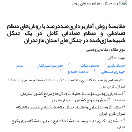
مقایسۀ روش آماربرداری صددرصد با روش‌های منظم
تصادفی و منظم تصادفی کامل در یک جنگل
شبیه‌سازی‌شده در جنگل‌های استان مازندران
نوع مقاله : مقاله پژوهشی
نویسندگان
3
2
1
سجاد بابایی
محمود بیات
منوچهر نمیرانیان
سحر
2
4
حیدری مستعلی
فاطمه احمدلو
1
کارشناسی ارشد جنگلداری و اقتصاد جنگل، دانشکدۀ منابع طبیعی، دانشگاه
تهران، کرج، ایران
2
استادیار پژوهش، مؤسسۀ تحقیقات جنگل‌ها و مراتع کشور، سازمان
تحقیقات، آموزش و ترویج کشاورزی، تهران، ایران
3
استاد، گروه جنگلداری و اقتصاد جنگل دانشکدۀ منابع طبیعی، دانشگاه
تهران،کرج، ایران
4
دانشجوی دکتری محیط زیست، دانشکدۀ منابع طبیعی، دانشگاه تهران،کرج،
ایران