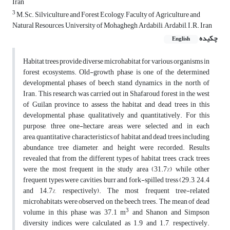
Iran
3
M.Sc. Silviculture and Forest Ecology, Faculty of Agriculture and
Natural Resources, University of Mohaghegh Ardabili, Ardabil, I.R. Iran
چکیده
English
Habitat trees provide diverse microhabitat for various organisms in
forest ecosystems. Old-growth phase is one of the determined
developmental phases of beech stand dynamics in the north of
Iran. This research was carried out in Shafaroud forest in the west
of Guilan province to assess the habitat and dead trees in this
developmental phase, qualitatively and quantitatively. For this
purpose, three one-hectare areas were selected and in each
area, quantitative characteristics of habitat and dead trees including
abundance, tree diameter, and height were recorded. Results
revealed that from the different types of habitat trees, crack trees
were the most frequent in the study area (31.7%) while other
frequent types were cavities, burr and fork-spilled tress (29.3, 24.4
and 14.7%, respectively). The most frequent tree-related
microhabitats were observed on the beech trees. The mean of dead
3
volume in this phase was 37.1 m
and Shanon and Simpson
diversity indices were calculated as 1.9 and 1.7, respectively.