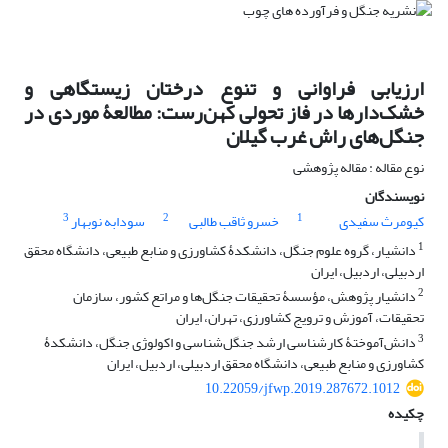
ارزیابی فراوانی و تنوع درختان زیستگاهی و
خشک‌دارها در فاز تحولی کهن‌رست: مطالعۀ موردی در
جنگل‌های راش غرب گیلان
نوع مقاله : مقاله پژوهشی
نویسندگان
3
2
1
کیومرث سفیدی
خسرو ثاقب طالبی
سودابه نوبهار
1
دانشیار، گروه علوم جنگل، دانشکدۀ کشاورزی و منابع طبیعی، دانشگاه محقق
اردبیلی، اردبیل، ایران
2
دانشیار پژوهش، مؤسسۀ تحقیقات جنگل‌ها و مراتع کشور، سازمان
تحقیقات، آموزش و ترویج کشاورزی، تهران، ایران
3
دانش‌آموختۀ کارشناسی ارشد جنگل‌شناسی و اکولوژی جنگل، دانشکدۀ
کشاورزی و منابع طبیعی، دانشگاه محقق اردبیلی، اردبیل، ایران
10.22059/jfwp.2019.287672.1012
چکیده