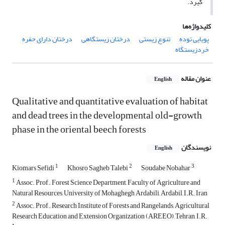
گیرد.
کلیدواژه‌ها
پویایی توده
تنوع زیستی
درختان زیستگاهی
درختان دارای حفره
خردزیستگاه
عنوان مقاله
English
Qualitative and quantitative evaluation of habitat
and dead trees in the developmental old-growth
phase in the oriental beech forests
نویسندگان
English
1
2
3
Kiomars Sefidi
Khosro Sagheb Talebi
Soudabe Nobahar
1
Assoc. Prof., Forest Science Department, Faculty of Agriculture and
Natural Resources, University of Mohaghegh Ardabili, Ardabil, I.R. Iran
2
Assoc. Prof., Research Institute of Forests and Rangelands, Agricultural
Research Education and Extension Organization (AREEO), Tehran, I.R.