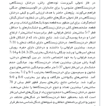
در فاز تحولی کهن‌رست توده‌های راش، درختان زیستگاهی‌
خردزیستگاه‌های متنوعی را برای جانداران در اکوسیستم‌های جنگلی
فراهم می‌آورند. پژوهش حاضر با هدف ارزیابی کمی و کیفی درختان
زیستگاهی در فاز تحولی جنگل‌های خالص راش در شفارود استان گیلان
انجام گرفت. برای این منظور سه قطعه نمونۀ یک‌هکتاری انتخاب و در هر
قطعه، مشخصه‌های کمّی درختان زیستگاهی و خشک‌دارهای با حداقل
قطر 5/7 سانتی‌متر شامل فراوانی، قطر برابرسینه (سانتی‌متر)، ارتفاع
(متر) و درجۀ پوسیدگی ثبت شد. نتایج نشان داد که از اشکال قابل
انتظار خردزیستگاه‌ها، درختان زیستگاهیِ دارای شکاف تنه‌ای با 7/31
درصد، بیشترین فراوانی را داشتند و درختان دارای حفره، رویش
‌غده‌ای (سرطانی) و رشد چنگالی یا شاخگی به‌ترتیب 3/29، 4/24 و 7/14
درصد فراوانی را به خود اختصاص دادند. در بین گونه‌های درختی،
گونۀ راش میزبان بیشترین تعداد خردزیستگاه بود. میانگین حجم
خشک‌دار در این فاز تحولی 1/37 متر مکعب و میانگین شاخص‌های تنوع
شانون و سیمپسون برای خردزیستگاه‌ها به‌ترتیب 9/1 و 7/2 به‌دست
آمد. شاخص‌های یکنواختی مارگالف و پیلو نیز به‌ترتیب 8/0 و 9/0
برآورد شد. براساس نتایج، راش‌های بسیار قطور (قطر بیش از 70
سانتی‌متر) بیشترین تعداد و تنوع خرد‌زیستگاه‌ها را نشان می‌دهند.
حضور درختان زیستگاهی با حجم و تنوع زیاد از ویژگی‌های اصلی این فاز
است که باید به‌منظور حفظ خردزیستگاه‌ها در شکل‌های مختلف در
تدوین و اجرای برنامه‌های حفاظتی و شیوه‌های جنگل‌شناسی مدنظر قرار