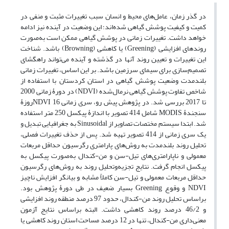
در گذر زمان، عامل‌های محیط و انسان سبب تغییرات مثبت و منفی در
کمیت و کیفیت پوشش گیاهی شده‌اند؛ این وضعیت در آینده نیز ادامه
خواهد داشت. تغییرات زمانی در پوشش گیاهی ممکن است به‌صورت
روندهای افزایشی (Greening) یا کاهشی (Browning) باشد. شناخت
این تغییرات و تعیین روند آنها در گذشته و آینده می‌تواند راهگشای
تصمیم‌سازی برای سیمای سرزمین باشد. بر این اساس، تغییرات زمانی
بلندمدت وضعیت پوشش گیاهی در استان کردستان با استفاده از
شاخص تفاوت پوشش گیاهی نرمال‌شده (NDVI) در دورۀ زمانی 2000
تا 2017 بررسی شد. در پژوهش پیش رو، سری زمانی NDVI 16روزۀ
سنجندۀ MODIS شامل 414 تصویر با اندازۀ پیکسل 250 متر استفاده
شد. ابتدا سیستم مختصات تصاویر از Sinusoidal به جغرافیایی تبدیل و
یک سری زمانی از 414 تصویر تهیه شد. پس از حذف تغییرات فصلی،
تحلیل روند بلندمدت به روش‌های پارامتری رگرسیون حداقل مربعات
معمولی و ناپارامتری‌های تیل-سن و من-کندال به‌صورت پیکسل به
پیکسل انجام گرفت. نتایج تجزیه‌وتحلیل روند به روش‌های رگرسیون
حداقل مربعات معمولی و تیل-سن کاملاً مشابه و بیانگر افزایش ناچیز
NDVI و وقوع Greening بسیار ضعیف در طی دورۀ پژوهش بود.
براساس تحلیل روند من-کندال، حدود 97 درصد منطقه روند افزایشی
و 46/2 درصد روند کاهشی داشت. البته براساس نتایج آزمون
معنی‌داری من-کندال، تنها در 12 درصد مساحت استان روند کاهشی یا