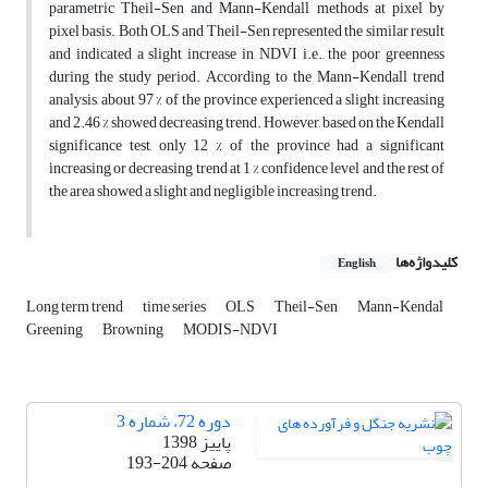
parametric Theil-Sen and Mann-Kendall methods at pixel by
pixel basis. Both OLS and Theil-Sen represented the similar result
and indicated a slight increase in NDVI i.e., the poor greenness
during the study period. According to the Mann-Kendall trend
analysis, about 97 % of the province experienced a slight increasing
and 2.46 % showed decreasing trend. However, based on the Kendall
significance test, only 12 % of the province had a significant
increasing or decreasing trend at 1 % confidence level and the rest of
the area showed a slight and negligible increasing trend.
کلیدواژه‌ها
English
Long term trend
time series
OLS
Theil-Sen
Mann-Kendal
Greening
Browning
MODIS-NDVI
دوره 72، شماره 3
پاییز 1398
صفحه
193-204