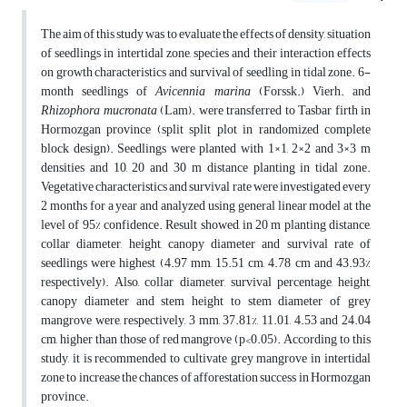
The aim of this study was to evaluate the effects of density, situation
of seedlings in intertidal zone, species and their interaction effects
on growth characteristics and survival of seedling in tidal zone. 6-
month seedlings of
Avicennia marina
(Forssk.) Vierh. and
Rhizophora mucronata
(Lam). were transferred to Tasbar firth in
Hormozgan province (split split plot in randomized complete
block design). Seedlings were planted with 1×1, 2×2 and 3×3 m
densities and 10, 20 and 30 m distance planting in tidal zone.
Vegetative characteristics and survival rate were investigated every
2 months for a year and analyzed using general linear model at the
level of 95% confidence. Result showed, in 20 m planting distance,
collar diameter, height, canopy diameter and survival rate of
seedlings were highest (4.97 mm, 15.51 cm, 4.78 cm and 43.93%
respectively). Also, collar diameter, survival percentage, height,
canopy diameter and stem height to stem diameter of grey
mangrove were, respectively, 3 mm, 37.81%, 11.01, 4.53 and 24.04
cm, higher than those of red mangrove (p<0.05). According to this
study, it is recommended to cultivate grey mangrove in intertidal
zone to increase the chances of afforestation success in Hormozgan
province.