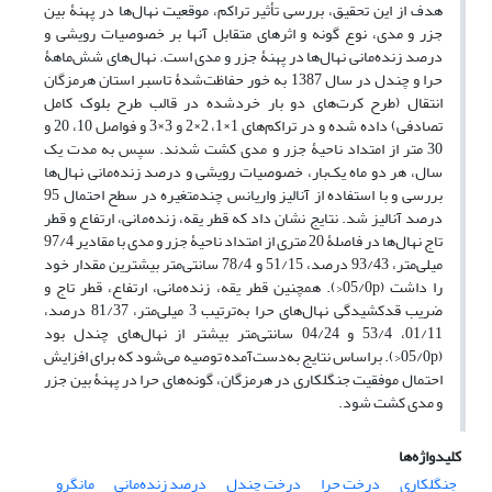
هدف از این تحقیق، بررسی تأثیر تراکم، موقعیت نهال‌ها در پهنۀ بین
جزر و مدی، نوع گونه و اثرهای متقابل آنها بر خصوصیات رویشی و
درصد زنده‌مانی نهال‌ها در پهنۀ جزر و مدی است. نهال‌های شش‌ماهۀ
حرا و چندل در سال 1387 به خور حفاظت‌شدۀ تاسبر استان هرمزگان
انتقال (طرح کرت‌های دو بار خرد‌شده در قالب طرح بلوک کامل
تصادفی) داده شده و در تراکم‌های 1×1، 2×2 و 3×3 و فواصل 10، 20 و
30 متر از امتداد ناحیۀ جزر و مدی کشت شدند. سپس به مدت یک
‌سال، هر دو ماه یک‌بار، خصوصیات رویشی و درصد زنده‌مانی نهال‌ها
بررسی و با استفاده از آنالیز واریانس چندمتغیره در سطح احتمال 95
درصد آنالیز شد. نتایج نشان داد که قطر یقه، زنده‌مانی، ارتفاع و قطر
تاج نهال‌ها در فاصلۀ 20 متری از امتداد ناحیۀ جزر و مدی با مقادیر 97/4
میلی‌متر، 93/43 درصد، 51/15 و 78/4 سانتی‌متر بیشترین مقدار خود
را داشت (‌05/0p<). همچنین قطر یقه، زنده‌مانی، ارتفاع، قطر تاج و
ضریب قدکشیدگی نهال‌های حرا به‌ترتیب 3 میلی‌متر، 81/37 درصد،
01/11، 53/4 و 04/24 سانتی‌متر بیشتر از نهال‌های چندل بود
(05/0p<). براساس نتایج به‌دست‌آمده توصیه می‌شود که برای افزایش
احتمال موفقیت جنگلکاری در هرمزگان، گونه‌های حرا در پهنۀ بین جزر
و مدی کشت شود.
کلیدواژه‌ها
جنگلکاری
درخت حرا
درخت چندل
درصد زنده‌مانی
مانگرو