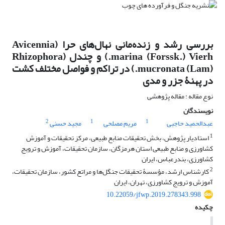
بررسی رشد و زنده‌مانی نهال‌های حرا (Avicennia
marina (Forssk.) Vierh.) و چندل (Rhizophora
mucronata (Lam).) در تراکم و فواصل مختلف کشت
در پهنۀ جزر و مدی
نوع مقاله : مقاله پژوهشی
نویسندگان
2
1
1
عبدالحمید حاجبی
مریم مصلحی
مجید حسنی
1
استادیار پژوهش، بخش تحقیقات منابع طبیعی، مرکز تحقیقات و آموزش
کشاورزی و منابع طبیعی استان هرمزگان، سازمان تحقیقات، آموزش و ترویج
کشاورزی، بندرعباس، ایران
2
کارشناس ارشد، مؤسسۀ تحقیقات جنگل‌ها و مراتع کشور، سازمان تحقیقات،
آموزش و ترویج کشاورزی، تهران، ایران
10.22059/jfwp.2019.278343.998
چکیده