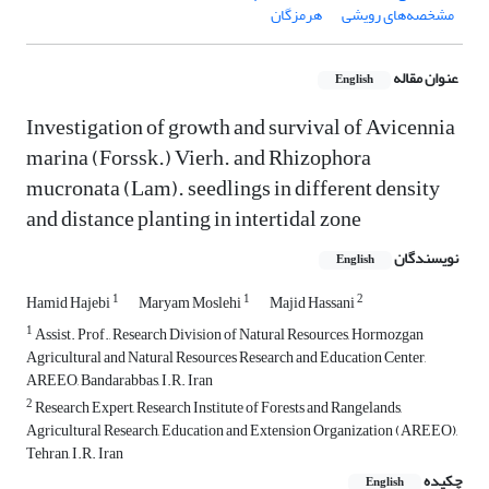
مشخصه‌های رویشی
هرمزگان
عنوان مقاله
English
Investigation of growth and survival of Avicennia
marina (Forssk.) Vierh. and Rhizophora
mucronata (Lam). seedlings in different density
and distance planting in intertidal zone
نویسندگان
English
1
1
2
Hamid Hajebi
Maryam Moslehi
Majid Hassani
1
Assist. Prof., Research Division of Natural Resources, Hormozgan
Agricultural and Natural Resources Research and Education Center,
AREEO, Bandarabbas, I.R. Iran
2
Research Expert, Research Institute of Forests and Rangelands,
Agricultural Research, Education and Extension Organization (AREEO),
Tehran, I.R. Iran
چکیده
English