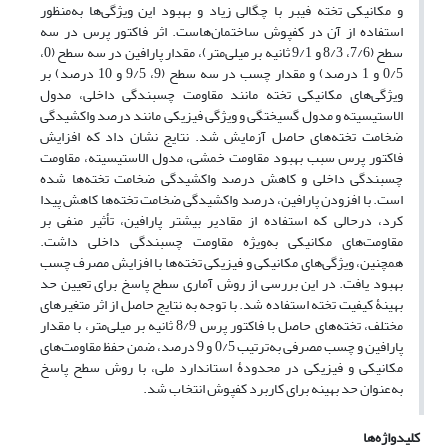
و مکانیکی تخته فیبر با چگالی زیاد و بهبود این ویژگی‌ها به‌منظور
استفاده از آن در کفپوش ساختمان‌هاست. اثر فاکتور پرس در سه
سطح (7/6، 8/3 و 9/1 ثانیه بر میلی‌متر)، مقدار پارافین در سه سطح (0،
0/5 و 1 درصد) و مقدار چسب در سه سطح (9، 9/5 و 10 درصد) بر
ویژگی‌های مکانیکی تخته مانند مقاومت چسبندگی داخلی، مدول
الاستیسیته و مدول گسیختگی و ویژگی فیزیکی مانند درصد واکشیدگی
ضخامت تخته‌های حاصل آزمایش شد. نتایج نشان داد که افزایش
فاکتور پرس سبب بهبود مقاومت خمشی، مدول الاستیسیته، مقاومت
چسبندگی داخلی و کاهش درصد واکشیدگی ضخامت تخته‌ها شده
است. با افزودن پارافین، درصد واکشیدگی ضخامت تخته‌ها کاهش پیدا
کرد، درحالی که استفاده از مقادیر بیشتر پارافین، تأثیر منفی بر
مقاومت‌های مکانیکی به‌ویژه مقاومت چسبندگی داخلی داشت.
همچنین، ویژگی‌های مکانیکی و فیزیکی تخته‌ها با افزایش مصرف چسب
بهبود یافت. در این بررسی از روش آماری سطح پاسخ برای تعیین حد
بهینۀ کیفیت تخته استفاده شد. با توجه به نتایج حاصل از اثر متغیرهای
مختلف، تخته‌های حاصل با فاکتور پرس 8/9 ثانیه بر میلی‌متر، با مقدار
پارافین و چسب مصرفی به‌ترتیب 0/5 و 9 درصد، ضمن حفظ مقاومت‌های
مکانیکی و فیزیکی در محدودۀ استاندارد ملی، با روش سطح پاسخ
به‌عنوان حد بهینه برای کاربرد کفپوش انتخاب شد.
کلیدواژه‌ها