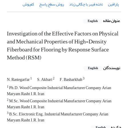
پارافین
تخته فیبر با چگالی زیاد
روش سطح پاسخ
کفپوش
عنوان مقاله
English
Investigation of the Effective Factors on Physical
and Mechanical Properties of High-Density
Fiberboard for Flooring by Response Surface
Method (RSM)
نویسندگان
English
1
2
3
N. Rastegarfar
S. Akbari
F. Basharkhah
1
Ph.D., Wood Composite, Industrial Manufacturer Company, Arian
Maryam, Rasht, I.R. Iran
2
M.Sc., Wood Composite, Industrial Manufacturer Company, Arian
Maryam, Rasht, I.R. Iran
3
B.Sc., Electronic Eng., Industrial Manufacturer Company, Arian
Maryam, Rasht, I.R. Iran
چکیده
English