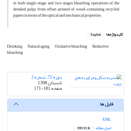
in both single-stage and two-stages bleaching operations of the
deinked pulps from offset-printed of wood-containing recycled
papers in terms of the optical and mechanical properties.
کلیدواژه‌ها
English
Deinking
Natural aging
Oxidative bleaching
Reductive
bleaching
دوره 72، شماره 2
تابستان 1398
صفحه
171-181
فایل ها
XML
اصل مقاله
999.91 K