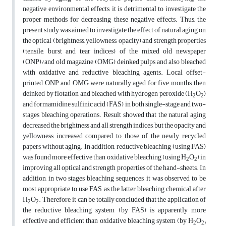
negative environmental effects, it is detrimental to investigate the
proper methods for decreasing these negative effects. Thus, the
present study was aimed to investigate the effect of natural aging on
the optical (brightness, yellowness, opacity) and strength properties
(tensile, burst and tear indices) of the mixed old newspaper
(ONP)/and old magazine (OMG) deinked pulps and also bleached
with oxidative and reductive bleaching agents. Local offset-
printed ONP and OMG were naturally aged for five months, then
deinked by flotation and bleached with hydrogen peroxide (H
O
)
2
2
and formamidine sulfinic acid (FAS) in both single-stage and two-
stages bleaching operations. Result showed that the natural aging
decreased the brightness and all strength indices, but the opacity and
yellowness increased compared to those of the newly recycled
papers without aging. In addition, reductive bleaching (using FAS)
was found more effective than oxidative bleaching (using H
O
) in
2
2
improving all optical and strength properties of the hand-sheets. In
addition, in two stages bleaching sequences, it was observed to be
most appropriate to use FAS as the latter bleaching chemical after
H
O
. Therefore, it can be totally concluded that the application of
2
2
the reductive bleaching system (by FAS) is apparently more
effective and efficient than oxidative bleaching system (by H
O
2
2)