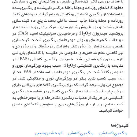
با هدف بررسی تأثیر کهنه‌سازی طبیعی بر ویژگی‌های نوری و مقاومتی
مخلوط کاغذهای روزنامه و مجلۀ باطلۀ مرکب‌زدایی‌شده و رنگ‌بری‌شده
با استفاده از رنگ‌بری اکسایشی و کاهشی انجام گرفت. نمونه‌های کاغذ
روزنامه و مجلۀ باطلۀ چاپ افست داخلی به‌مدت پنج ماه کهنه‌سازی
طبیعی شدند و توسط روش شناورسازی، مرکب‌زدایی و با استفاده از
پروکسید هیدروژن (
O
H
) و فرمامیدین سولفینیک اسید (FAS) در
2
2
دو حالت تک‌مرحله‌ای و توالی دومرحله‌ای رنگ‌بری شدند. کهنه‌سازی
طبیعی، سبب کاهش درجۀ روشنی و افزایش درجۀ ماتی و درجۀ زردی و
نیز کاهش تمام شاخص‌های مقاومتی در مقایسه با کاغذهای بازیافتی
تازه و بدون کهنه‌سازی، شد. همچنین، رنگ‌بری کاهشی (FAS) در
مقایسه با رنگ‌بری اکسایشی (
O
H
)، سبب بهبود ویژگی‌های نوری و
2
2
مقاومتی کاغذ شد. در رنگ‌بری دومرحله‌ای، استفاده از FAS بعد از
سبب کسب نتایج بهتر در ویژگی‌های نوری و مکانیکی شد. در
H
O
2
2
مجموع می‌توان نتیجه‌ گرفت که برای رنگ‌بری کاغذهای بازیافتی دارای
مرکب چاپ افست، استفاده از رنگ‌بری کاهشی در مقایسه با رنگ‌بری
اکسایشی در هر یک از عملیات رنگ‌بری تک‌مرحله‌ای یا دومرحله‌ای، به
کسب نتایج بهتر از نظر ویژگی‌های نوری و مقاومتی کاغذهای حاصل
خواهد انجامید.
کلیدواژه‌ها
رنگ‌بری اکسایشی
رنگ‌بری کاهشی
کهنه ‌شدن طبیعی