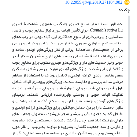
10.22059/jfwp.2019.271104.982
چکیده
به‌منظور استفاده از منابع فیبری جایگزین همچون شاهدانۀ فیبری
(.
Cannabis sativa
L) برای تأمین الیاف مورد نیاز صنایع چوب و کاغذ،
شناسایی و بهره‌برداری از تنوع حداکثری این گیاه بومی در زمینه‌های
مختلف صنایع سلولزی ضروری به نظر می‌رسد. از این‌رو در این بررسی
برخی از جمعیت‌های شاهدانۀ ایرانی از نظر ویژگی‌های آوندی ساقه و
بیومتری الیاف با هدف شناسایی جمعیت‌های دارای بیشترین مقدار فیبر
چوبی و نیز جمعیت‌های دارای ویژگی‌های فیبری مطلوب برای صنایع چوب
و کاغذ ارزیابی شدند. ویژگی‌های آوندی مورد بررسی شامل میانگین
سطح عناصر آوندی، تراکم آوندی و تخلخل بود که با استفاده از مقاطع
عرضی ساقه بررسی و مقایسه شدند. ویژگی‌های بیومتری الیاف شامل
طول فیبر، پهنای فیبر، پهنای دیوارۀ فیبر و پهنای حفرۀ فیبر نیز به
تفکیک الیاف چوبی و پوستی وابری‌شده ارزیابی شدند. بر‌مبنای
ویژگی‌های آوندی، جمعیت‌های فارس، سنندج 02، مهاباد، زاهدان و
ملایر، به‌علت دارا بودن حداقل میانگین برای ویژگی‌های تراکم آوندی و
تخلخل که به محتوای فیبر بیشتر منجر می‌شود، به‌عنوان جمعیت‌های
دارای ظرفیت زیاد فیبر چوبی گزینش شدند. جمعیت‌های بانه، بشرویه
و فارس و سه جمعیت کاشان، بشرویه و نهاوند به‌ترتیب از نظر طول
الیاف پوستی و چوبی میانگین بیشتری در مقایسه با جمعیت‌های دیگر از