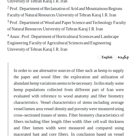
University of Tehran, Karaj, I.R. Iran
2
Prof., Department of Reclamation of Arid and Mountainous Regions,
Faculty of Natural Resources, University of Tehran, Karaj, I.R. Iran
3
Prof., Department of Wood and Paper Science and Technology, Faculty
of Natural Resources, University of Tehran, Karaj, I.R. Iran
4
Assoc. Prof., Department of Horticultural Sciences and Landscape
Engineering, Faculty of Agricultural Sciences and Engineering,
University of Tehran, Karaj, I.R. Iran
چکیده
English
In order to use alternative sources of fiber such as hemp to supply
the paper and wood fiber, the exploration and utilization of
abundant hemp variations seems to be necessary. In this study, some
hemp populations collected from different part of Iran were
evaluated with reference to wood anatomy and fiber biometry
characteristics. Vessel characteristics of stems including average
vessel lumen area, vessel density and porosity were measured using
cross-sectioned tissues of stems. Fiber biometry characteristics of
fibers including fiber length, fiber width, fiber cell wall thickness
and fiber lumen width were measured and compared using
macerated bast and core fibers. In conclusion based on vessel