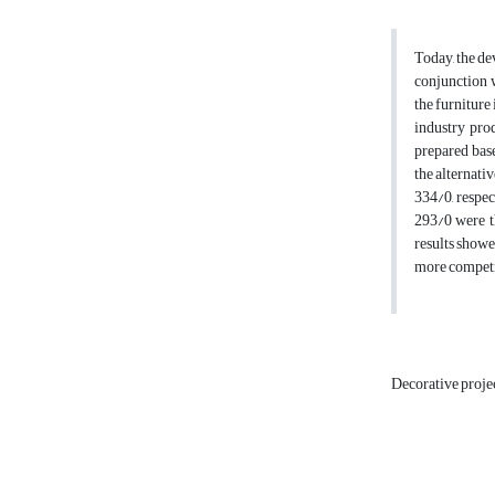
Today, the de
conjunction w
the furniture
industry prod
prepared base
the alternati
334/0, respec
293/0 were th
results showe
more competit
Decorative proje