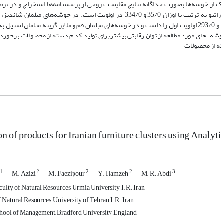
 خوشه‌ها بصورت جداگانه نتایج مقایسات زوجی از پرسشنامه‌ها استخراج و در نرم‌ا
نتایج نشان داد در خوشه‌های مبلمان تهران و اسلام‌شهر گزینه پروژه‌های دکوراتیو به ترتیب با اوزان 35/0 و 334/0 در اولویت است. در خ
رودسر گزینه مبلمان صفحه‌ای و اداری به ترتیب با اوزان 271/0، 287/0، 284/0 و 293/0 اولویت اول را داشت و در خوشه‌های مبلمان قم و ملایر گزینه مبل
یک از خوشه-های مورد مطالعه از توان رقابتی بیشتر برای تولید کدام دسته از محصولات برخورد
ته از محصولات
on of products for Iranian furniture clusters using Analy
1
2
2
2
3
M. Azizi
M. Faezipour
Y. Hamzeh
M. R. Abdi
aculty of Natural Resources, Urmia University, I.R. Iran
f Natural Resources, University of Tehran, I.R. Iran
School of Management, Bradford University, England