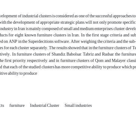
velopment of industrial clusters is considered as one of the successful approaches 
ith the development of appropriate strategic plans, will not only promote specific
 industry in Iran is mainly composed of small and medium enterprises, cluster develo
ucts for eight known furniture clusters in Iran. In the first stage, criteria and
d on ANP in the Superdecitions software. After weighing the criteria and the sub-c
ves for each cluster separately. The results showed that in the furniture clusters of 
tively. In furniture clusters of Shandiz, Babolsar, Tabriz and Rudsar, the furnitu
e first priority, respectively, and in furniture clusters of Qom and Malayer clas
d that each of the studied clusters has more competitive ability to produce which pro
ive ability to produce
cts
furniture
Industrial Cluster
Small industries