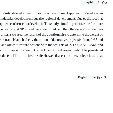
چکیده
English
to industrial development. The cluster development approach, if developed in
 industrial development but also regional development. Due to the fact that
pment can be used to develop it. This study aimed to prioritize the furniture
 sub-criteria of ANP model were identified, and then the decision model was
riteria, we used the results of the questionnaire to determine the weight of
Tehran and Islamabad city, the option of decorative projects is about 0/35 and
re and office furniture options with the weights of 271/0, 287/0, 284/0 and
sic furniture with a weight of 0/32 and 0/304 respectively. The prioritized
ducts. . The prioritized results showed that each of the studied clusters has
کلیدواژه‌ها
English