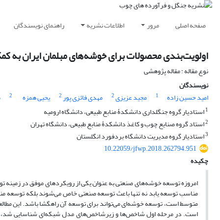
صفحه اصلی
مرور
اطلاعات نشریه
راهنمای نویسندگان
اولویت‌بندی محصولات برای خوشه‌های مبلمان ایران به ک
نوع مقاله : مقاله پژوهشی
نویسندگان
2
2
2
1
امید حسین زاده
مجید عزیزی
مهدی فائزی پور
یحیی همزه
م
1
استادیار گروه جنگلداری دانشکدۀ منابع طبیعی، دانشگاه ارومیه
2
استاد گروه صنایع چوب و کاغذ دانشکدۀ منابع طبیعی، دانشگاه تهران
3
استادیار گروه مدیریت دانشگاه بردفورد انگلستان
10.22059/jfwp.2018.262794.951
چکیده
امروزه توسعه خوشه‌های صنعتی به عنوان یکی از رویکردهای موفق در زمینه ت
مناسب توسعه یابد نه تنها باعث توسعه صنعتی خاص می‌شوند بلکه توسعه منطقه
است. در مرحله اول شاخص‌ها و زیرشاخص‌های مدل شبکه‌ای شناسایی شد، س