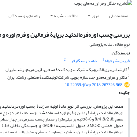
صفحه اصلی
مرور
اطلاعات نشریه
راهنمای نویسندگان
بررسی چسب اوره‌فرمالدئید برپایۀ فرمالین و فرم اوره و م
نوع مقاله : مقاله پژوهشی
نویسندگان
2
1
فرزین بشرخواه
ناهید رستگارفر
1
کارشناس برق الکترونیک، شرکت تولیدکنندۀ صنعتی، آرین مریم، رشت، ایران
2
دکترای فراورده‌های چندسازۀ چوبی، شرکت تولیدکنندۀ صنعتی، رشت، ایران
10.22059/jfwp.2018.267326.968
چکیده
هدف این پژوهش، بررسی اثر نوع مادۀ اولیۀ سازندۀ چسب اوره‌فرمالدئید ب
اوره‌فرمالدئید برپایۀ فرمالین و فرم اوره استفاده شد. چسب‌ها با هر دو نوع ما
مدو
اوره‌فرمالدئید برپایۀ فرمالین، بیشترین مقاومت خمشی، مدول الاستیسیته 