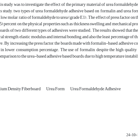
is study was to investigate the effect of the primary material of urea formaldehy
his study, two types of urea formaldehyde adhesive based on formalin and urea 
 low molar ratio of formaldehyde to urea (grade E1). The effect of press factor on the
10.5) percent on the physical properties such as thickness swelling and mechanical p
boards of two different types of adhesives were studied. The results showed that 
ral strength, elastic modulus and internal bonding, and also the least percentage o
e. By increasing the press factor, the boards made with formalin-based adhesive 
in lower consumption percentage. The use of formalin, despite the high quality o
comparison to the urea-based adhesive based boards, due to high temperature instabil
ium Density Fiberboard
Urea Form
Urea Formaldehyde Adhesive