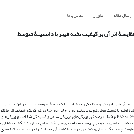
ارسال مقاله
داوران
تماس با ما
قایسۀ اثر آن بر کیفیت تخته فیبر با دانسیتۀ متوسط
ر ویژگی‌های فیزیکی و مکانیکی تخته فیبر با دانسیتۀ متوسط است. در این بررسی ا
دۀ اولیه با نسبت مولی کم فرمالدئید به اوره (درجۀ E
) به کار گرفته شدند. اثر فاکتو
1
سطح (8، 8/2، 8/4 و 8/6 ثانیه بر میلی‌متر) و مقدار چسب مصرفی در چهار سطح (9، 9/5، 10 و 10/5 درصد) بر ویژگی‌های فیزیکی شامل واکشیدگی ض
ل خمشی (MOR)، مدول الاستیسیته (MOE) و چسبندگی داخلی (IB) تخته‌های حاصل با دو نوع چسب مختلف بررسی شد. نتایج نشان داد که 
و مقاومت چسبندگی داخلی و کمترین درصد واکشیدگی ضخامت را در مقایسه با تخته‌ها