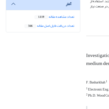
د. استفاده از
آمار
 در صنعت نیاز
تعداد مشاهده مقاله
1,119
تعداد دریافت فایل اصل مقاله
566
Investigati
medium den
1
F. Basharkhah
1
Electronic Eng.
2
Ph.D., Wood Com