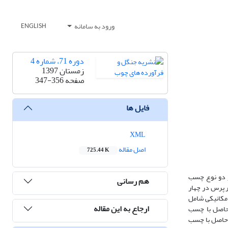
ورود به سامانه
ENGLISH
دوره 71، شماره 4
زمستان 1397
صفحه
347-356
فایل ها
XML
اصل مقاله
725.44 K
ز دو نوع چسب
هم رسانی
ر پرس در چهار
خامت و ویژگی‌های مکانیکی شامل
ارجاع به این مقاله
تخته‌های حاصل با چسب
ی حاصل با چسب