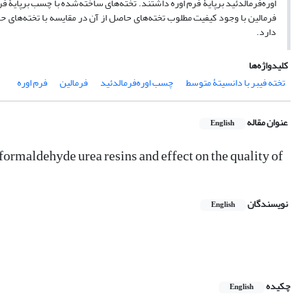
اوره‌فرمالدئید برپایۀ فرم اوره داشتند. تخته‌های ساخته‌شده با چسب برپایۀ
فرمالین با وجود کیفیت مطلوب تخته‌های حاصل از آن در مقایسه با تخته‌های حاص
دارد.
کلیدواژه‌ها
تخته فیبر با دانسیتۀ متوسط
چسب اوره‌فرمالدئید
فرمالین
فرم اوره
عنوان مقاله
English
ormaldehyde urea resins and effect on the quality of
نویسندگان
English
چکیده
English