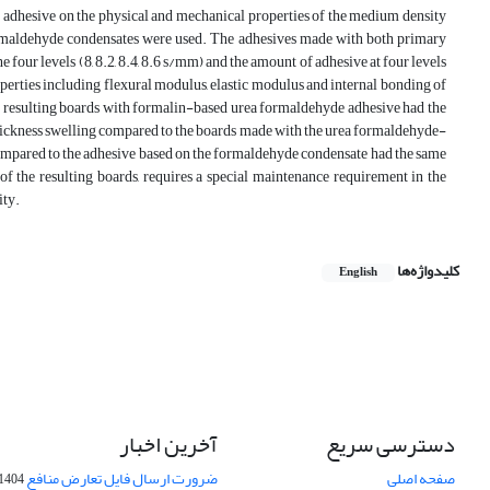
de adhesive on the physical and mechanical properties of the medium density
formaldehyde condensates were used. The adhesives made with both primary
 four levels (8, 8.2, 8.4, 8.6 s/mm) and the amount of adhesive at four levels
roperties including flexural modulus, elastic modulus and internal bonding of
the resulting boards with formalin-based urea formaldehyde adhesive had the
f thickness swelling compared to the boards made with the urea formaldehyde-
compared to the adhesive based on the formaldehyde condensate had the same
f the resulting boards, requires a special maintenance requirement in the
ity.
کلیدواژه‌ها
English
دسترسی سریع
آخرین اخبار
صفحه اصلی
ضرورت ارسال فایل تعارض منافع
1404-10-24