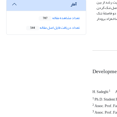
یت رشد از بین
آمار
واصل تنک کردن
 دیاگرام در شرایط یک توده با موجودی متوسط، یک مثال عملی برای برنامۀ تنک کردن با ارتفاع غالب هدف 8 متر و دو فاصلۀ تنک
تعداد مشاهده مقاله
خه‌زاد برودار
707
تعداد دریافت فایل اصل مقاله
544
1
H. Sadeghi
A
1
Ph.D. Student, F
2
Assoc. Prof., Fa
3
Assoc. Prof., Fa