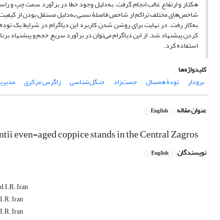
هکتار و ارتفاع غالب انجام گرفت. به‌دلیل وجود خطا در برآورد سمت چپ و راس
شاخص‌های مختلف تراکم از شاخص فاصلۀ نسبی به‌دلیل مستقل بودن از کیفیت ر
کردن پیشنهاد شد. از این دیاگرام می‌توان در برآورد سریع حجم و پیشنهاد بر
استفاده کرد.
کلیدواژه‌ها
برودار
تودۀ همسال
جست‌زاد
جنگل‌شناسی
زاگرس مرکزی
مدیری
عنوان مقاله
English
Development of stand density management diagram for Quercus brantii‏ even-aged coppice stands in the Central Zagros
نویسندگان
English
, I.R. Iran
I.R. Iran
I.R. Iran