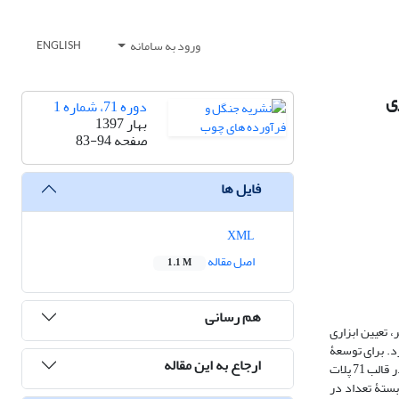
ورود به سامانه
ENGLISH
دوره 71، شماره 1
بهار 1397
صفحه
83-94
فایل ها
XML
اصل مقاله
1.1 M
هم رسانی
 تعیین ابزاری
د. برای توسعۀ
ارجاع به این مقاله
این دیاگرام از چهار متغیر ارتفاع غالب، تعداد جست در هکتار، جذر مربع میانگین قطر و حجم در هکتار استفاده شد. داده‌های لازم از 15 تودۀ شاخه‌زاد همسال برودار در قالب 71 پلات
بستۀ تعداد در