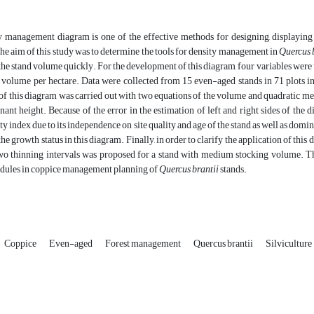
y management diagram is one of the effective methods for designing, displayin
he aim of this study was to determine the tools for density management in
Quercus 
the stand volume quickly. For the development of this diagram, four variables were
 volume per hectare. Data were collected from 15 even-aged stands in 71 plots in
of this diagram was carried out with two equations of the volume and quadratic me
ant height. Because of the error in the estimation of left and right sides of the 
ity index due to its independence on site quality and age of the stand as well as domi
he growth status in this diagram. Finally, in order to clarify the application of thi
wo thinning intervals was proposed for a stand with medium stocking volume. Th
edules in coppice management planning of
Quercus brantii
stands.
Coppice
Even-aged
Forest management
Quercus brantii
Silviculture