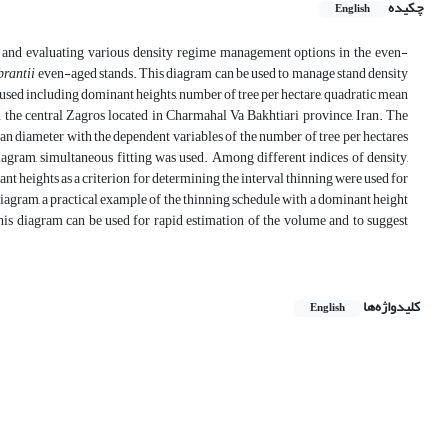
چکیده
English
g and evaluating various density regime management options in the even-
brantii
even-aged stands. This diagram can be used to manage stand density
 used including dominant heights, number of tree per hectare, quadratic mean
 the central Zagros located in Charmahal Va Bakhtiari province, Iran. The
an diameter with the dependent variables of the number of tree per hectares
diagram, simultaneous fitting was used. Among different indices of density,
nant heights as a criterion for determining the interval thinning were used for
s diagram, a practical example of the thinning schedule with a dominant height
is diagram can be used for rapid estimation of the volume and to suggest
کلیدواژه‌ها
English