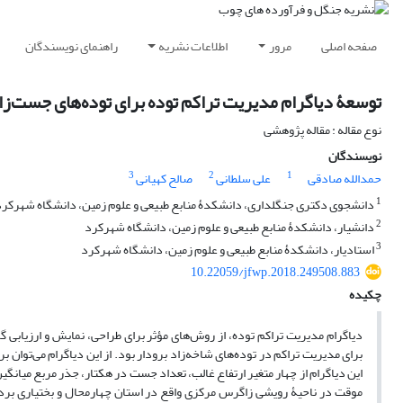
صفحه اصلی
مرور
اطلاعات نشریه
راهنمای نویسندگان
توسعۀ دیاگرام مدیریت تراکم توده برای توده‌های جست‌زاد همسال برودار (rantii Lindl
نوع مقاله : مقاله پژوهشی
نویسندگان
3
2
1
حمدالله صادقی
علی سلطانی
صالح کهیانی
1
دانشجوی دکتری جنگلداری، دانشکدۀ منابع طبیعی و علوم زمین، دانشگاه شهرکر
2
دانشیار، دانشکدۀ منابع طبیعی و علوم زمین، دانشگاه شهرکرد
3
استادیار، دانشکدۀ منابع طبیعی و علوم زمین، دانشگاه شهرکرد
10.22059/jfwp.2018.249508.883
چکیده
دیاگرام مدیریت تراکم توده، از روش‌های مؤثر برای طراحی، نمایش و ارزیابی
برای مدیریت تراکم در توده‌های شاخه‌زاد برودار بود. از این دیاگرام می‌توا
موقت در ناحیۀ رویشی زاگرس مرکزی واقع در استان چهارمحال و بختیاری برداش