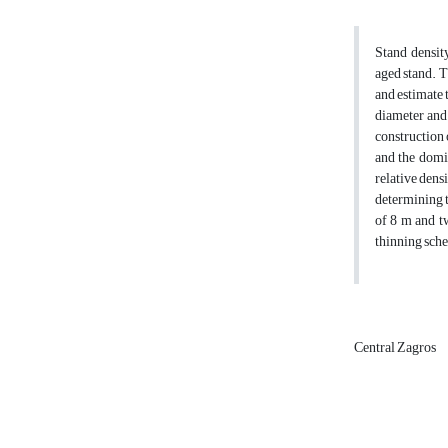
Stand densit
aged stand. T
and estimate 
diameter and
construction 
and the domin
relative dens
determining t
of 8 m and t
thinning sch
Central Zagros