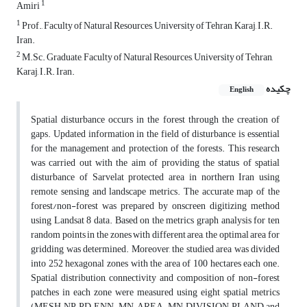
1
Amiri
1
Prof., Faculty of Natural Resources, University of Tehran, Karaj, I.R.
Iran.
2
M.Sc. Graduate, Faculty of Natural Resources, University of Tehran,
Karaj, I.R. Iran.
چکیده
English
Spatial disturbance occurs in the forest through the creation of
gaps. Updated information in the field of disturbance is essential
for the management and protection of the forests. This research
was carried out with the aim of providing the status of spatial
disturbance of Sarvelat protected area in northern Iran using
remote sensing and landscape metrics. The accurate map of the
forest/non-forest was prepared by onscreen digitizing method
using Landsat 8 data. Based on the metrics graph analysis for ten
random points in the zones with different area, the optimal area for
gridding was determined. Moreover, the studied area was divided
into 252 hexagonal zones with the area of 100 hectares each one.
Spatial distribution, connectivity and composition of non-forest
patches in each zone were measured using eight spatial metrics
(MESH, NP, PD, ENN-MN, AREA-MN, DIVISION, PLAND and