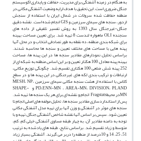
به­ هنگام در زمینه آشفتگی برای مدیریت، حفاظت و پایداری اکوسیستم
جنگل ضروری است. این تحقیق با هدف ارایه وضعیت آشفتگی مکانی در
منطقه حفاظت­ شده سرولات در شمال ایران با استفاده از سنجش
ازدور، سنجه­ های سیمای سرزمین و GIS انجام شده است. نقشه دقیق
جنگل-غیرجنگل سال 1393 به­ روش تفسیر تلفیقی از داده ­های
سنجنده OLI ماهواره لندست 8 تهیه شد. برای تعیین مساحت بهینه
برای شبکه­ بندی منطقه، ده نقطه به­ طور تصادفی انتخاب و در محل آنها
پهنه­ هایی با مساحت­ های مختلف تعیین و سنجه­ ها محاسبه شدند.
براساس تحلیل نمودارهای مقادیر سنجه­ ها در این پهنه­ ها، مساحت
بهینه پهنه معادل 100 هکتار تعیین و بر این اساس منطقه به شبکه­ ای از
252 پهنه شش ضلعی 100 هکتاری تقسیم شد. چگونگی توزیع مکانی،
ارتباطات و ترکیب­ بندی لکه ­های غیرجنگلی در این پهنه ­ها و در سطح
کلاس با استفاده از هشت سنجه­ مکانی سیمای سرزمین MESH، NP،
PD،ENN-MN ، AREA-MN، DIVISION، PLAND و SHAPE-
MNدر محیطFragstats انجام و نقشه ­ای برای هر یک سنجه ­ها تهیه شد.
پس از استانداردسازی مقادیر سنجه­ ها، تحلیل مولفه ­های اصلی انجام تا
سنجه ­های موثر در آشفتگی و وزن آنها برای تهیه مدل آشفتگی مکانی
تعیین شود. سپس بر اساس آنها نقشه شاخص آشفتگی جنگل تهیه و با
توجه به دامنه مقادیر آن، به چهار طبقه مساوی آشفتگی خیلی کم، کم،
متوسط و زیاد تقسیم شد. براساس نتایج، طبقه ­های یادشده به­ ترتیب
51، 25، 14 و 10درصد از منطقه را دربر می­ گیرند. آشفتگی بسیار زیاد
مربوط به نواحی کوهستانی و مراتع ییلاقی و بالاتر از جنگل­ های بالابند