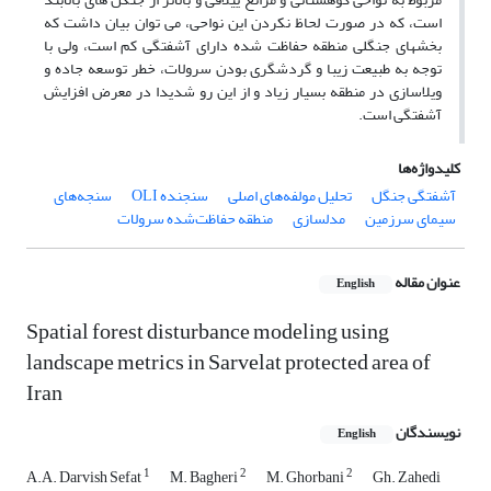
است، که در صورت لحاظ نکردن این نواحی، می­ توان بیان داشت که
بخش­های جنگلی منطقه حفاظت­ شده دارای آشفتگی کم است، ولی با
توجه به طبیعت زیبا و گردشگری بودن سرولات، خطر توسعه جاده و
ویلاسازی در منطقه بسیار زیاد و از این­ رو شدیدا در معرض افزایش
آشفتگی است.
کلیدواژه‌ها
آشفتگی جنگل
تحلیل مولفه‌های اصلی
سنجنده OLI
سنجه‌های
سیمای سرزمین
مدلسازی
منطقه حفاظت‌شده سرولات
عنوان مقاله
English
Spatial forest disturbance modeling using
landscape metrics in Sarvelat protected area of
Iran
نویسندگان
English
1
2
2
A.A. Darvish Sefat
M. Bagheri
M. Ghorbani
Gh. Zahedi