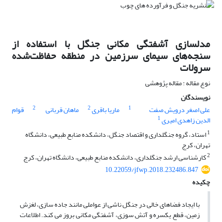
مدلسازی آشفتگی مکانی جنگل با استفاده از
سنجه‌های سیمای سرزمین در منطقه حفاظت‌شده
سرولات
نوع مقاله : مقاله پژوهشی
نویسندگان
2
2
1
علی اصغر درویش صفت
ماریا باقری
ماهان قربانی
قوام
1
الدین زاهدی امیری
1
استاد، گروه جنگلداری و اقتصاد جنگل، دانشکده منابع طبیعی، دانشگاه
تهران، کرج
2
کارشناسی ارشد جنگلداری، دانشکده منابع طبیعی، دانشگاه تهران، کرج
10.22059/jfwp.2018.232486.847
چکیده
با ایجاد فضاهای خالی در جنگل ناشی از عواملی مانند جاده ­سازی، لغزش
زمین، قطع یکسره و آتش ­سوزی، آشفتگی مکانی بروز می­ کند. اطلاعات