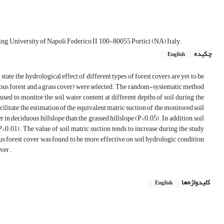
ng, University of Napoli Federico II, 100-80055 Portici (NA) Italy.
چکیده
English
ate, the hydrological effect of different types of forest covers are yet to be
iduous forest and a grass cover) were selected. The random-systematic method
ed to monitor the soil water content at different depths of soil during the
litate the estimation of the equivalent matric suction of the monitored soil
er in deciduous hillslope than the grassed hillslope (P<0.05). In addition, soil
0.01). The value of soil matric suction tends to increase during the study
us forest cover was found to be more effective on soil hydrologic condition
over.
کلیدواژه‌ها
English