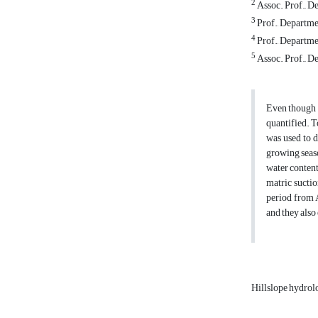
2
Assoc. Prof., De
3
Prof., Departme
4
Prof., Departmen
5
Assoc. Prof., De
Even though v
quantified. T
was used to d
growing seaso
water content.
matric suctio
period from A
and they also
Hillslope hydro