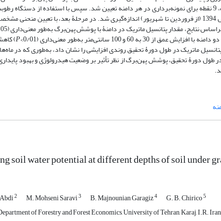
رطوبت خاک در دو دامنه و در عمق‌های مختلف در طول دورۀ رویش گیاهی سال 1394 (از فروردین تا شهریور) اندازه‌گیری شد. در مرحلۀ بعد، با تعیی
اس نتایج، مقدار پتانسیل ماتریک در دامنۀ با پوشش پهن‌برگ به‌طور معنی‌داری (0/05>
 100 سانتی‌متر به‌طور معنی‌داری (0/01>
P
) کاهش
سیل ماتریک در طول دورۀ تحقیق روندی افزایشی را نشان داد، به‌طوری که در ماه‌ها
ر طول دورۀ تحقیق، پوشش پهن‌برگ از نظر تأثیر بر وضعیت هیدرولوژی و بهبود پایداری 
د.
نه
 soil water potential at different depths of soil under g
2
3
4
5
 Abdi
M. Mohseni Saravi
B. Majnounian Garagiz
G. B. Chirico
epartment of Forestry and Forest Economics, University of Tehran, Karaj, I.R. Iran