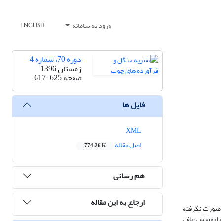
ورود به سامانه
ENGLISH
دوره 70، شماره 4
زمستان 1396
صفحه
617-625
فایل ها
XML
اصل مقاله
774.26 K
هم رسانی
ارجاع به این مقاله
ر صورت نگرفته
ی با پوشش علفی