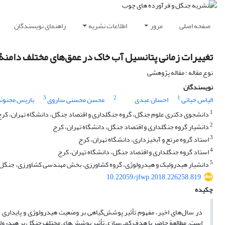
صفحه اصلی
مرور
اطلاعات نشریه
راهنمای نویسندگان
تغییرات زمانی پتانسیل آب خاک در عمق‌های مختلف دامنۀ 
نوع مقاله : مقاله پژوهشی
نویسندگان
3
2
1
الیاس حیاتی
احسان عبدی
محسن محسنی ساروی
باریس مجنونی
1
دانشجوی دکتری علوم جنگل، گروه جنگلداری و اقتصاد جنگل، دانشگاه تهران، کر
2
دانشیار گروه جنگلداری و اقتصاد جنگل، دانشگاه تهران، کرج
3
استاد گروه مرتع و آبخیزداری، دانشگاه تهران، کرج
4
استاد گروه جنگلداری و اقتصاد جنگل، دانشگاه تهران، کرج
5
دانشیار هیدرولیک و هیدرولوژی، گروه کشاورزی، بخش مهندسی کشاورزی، جنگل و ب
10.22059/jfwp.2018.226258.819
چکیده
در سال‌های اخیر، مفهوم تأثیر پوشش‌گیاهی بر وضعیت هیدرولوژی و پایداری خا
است. مطالعة حاضر با هدف کمی‌سازی تأثیر پوشش‌های مختلف جنگل بر هیدرولوژی و