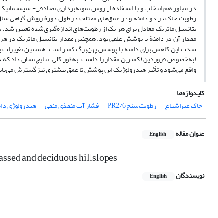
پتانسیل ماتریک معادل برای هر یک از رطوبت‌های اندازه‌گیری‌شده تعیین شد. براس
مقدار آن در دامنۀ با پوشش علفی بود. همچنین مقدار پتانسیل ماتریک در هر دو دامنه با افزایش عمق از 30 به 60 و
شدت این کاهش برای دامنه با پوشش پهن‌برگ کمتر است. همچنین تغییرات پتان
(به‌خصوص فروردین) کمترین مقدار را داشت. به‌طور کلی، نتایج نشان داد که د
واقع می‌شود و تأثیر هیدرولوژیک این پوشش تا عمق بیشتری نیز گسترش می‌یاب
کلیدواژه‌ها
خاک غیراشباع
رطوبت‌سنج PR2/6
فشار آب منفذی منفی
هیدرولوژی دام
عنوان مقاله
English
rassed and deciduous hillslopes
نویسندگان
English