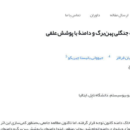
ارسال مقاله
داوران
تماس با ما
جنگلی پهن‌برگ و دامنۀ با پوشش علفی
5
4
ان قراقز
جیووانی باتیستا چیریکو
ج
یوسیستم، دانشگاه ناپل، ایتالیا
ک دامنه کانون توجه قرار گرفته، اما تاکنون مطالعه جامعی به‌منظور کمی‌سازی این اث
 پایداری دامنه انجام شد. به ‌این منظور، ابتدا دامنه‌ای با پوشش پهن‌برگ و دامنه‌ا