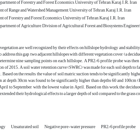
partment of Forestry and Forest Economics, University of Tehran, Karaj, I.R. Iran
nt of Range and Watershed Management, University of Tehran, Karaj, I.R. Iran
t of Forestry and Forest Economics, University of Tehran, Karaj, I.R. Iran
partment of Agriculture, Division of Agricultural, Forest and Biosystems Engineeri
egetation are well recognized by their effects on hillslope hydrology and stability st
o address this gap, two adjacent hillslopes with different vegetation cover (a dec
etermine nine sampling points on each hillslope. A PR2/6 profile probe was then us
n of 2015. A soil water retention curve (SWRC) was made for each soil depth to faci
 Based on the results, the value of soil matric suction tends to be significantly high
n at depth 30cm was found to be significantly higher than depths 60 and 100cm (P<
pril to September, with the lowest value in April. Based on this work, the deciduo
 extended their hydrological effects to a larger depth of soil compared to the grass c
logy
Unsaturated soil
Negative pore-water pressure
PR2/6 profile probe