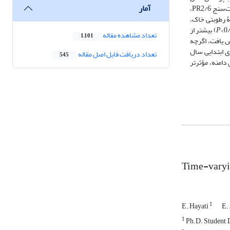
آمار
در مجاور هم انتخاب و با استفاده از روش نمونه‌برداری تصادفی- سیستماتیک، 9 نقطه برای نمونه‌برداری در هر دامنه تعیین شد. سپس با استفاده از دستگاه رطوبت‌سنج PR2/6،
ن منحنی مشخصۀ رطوبتی خاک،
P
) بیشتر از
تعداد مشاهده مقاله
1,101
 یافت، اگرچه
ی ابتدایی سال
تعداد دریافت فایل اصل مقاله
545
دامنه، مؤثرتر
Time-varying
1
E. Hayati
E.
1
Ph.D. Student, D