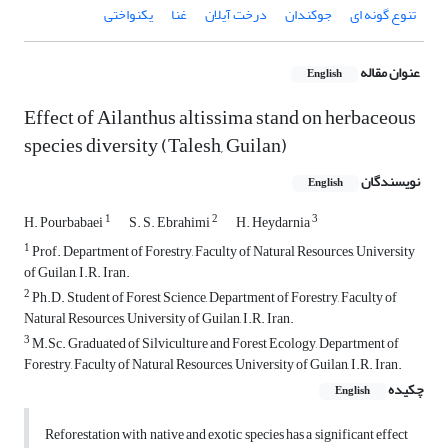
تنوع گونه ای
جوکندان
درخت آیلان
غنا
یکنواختی
عنوان مقاله
English
Effect of Ailanthus altissima stand on herbaceous
species diversity (Talesh, Guilan)
نویسندگان
English
1
2
3
H. Pourbabaei
S. S. Ebrahimi
H. Heydarnia
1
Prof. Department of Forestry, Faculty of Natural Resources, University
of Guilan, I.R. Iran.
2
Ph.D. Student of Forest Science, Department of Forestry, Faculty of
Natural Resources, University of Guilan, I.R. Iran.
3
M.Sc. Graduated of Silviculture and Forest Ecology, Department of
Forestry, Faculty of Natural Resources, University of Guilan, I.R. Iran.
چکیده
English
Reforestation with native and exotic species has a significant effect