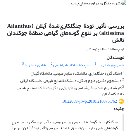
بررسی تأثیر تودۀ جنگلکاری‌شدۀ آیلان (Ailanthus
altissima) بر تنوع گونه‌های گیاهی منطقۀ جوکندان
تالش
نوع مقاله : مقاله پژوهشی
نویسندگان
3
2
1
حسن پوربابایی
سپیده سادات ابراهیمی
هادی حیدرنیا
1
استاد گروه جنگلداری، دانشکده منابع طبیعی، دانشگاه گیلان
2
دانشجوی دکتری علوم جنگل، دانشکدة منابع طبیعی، دانشگاه گیلان
3
کارشناس ارشد جنگل‌شناسی و اکولوژی جنگل، دانشکده منابع طبیعی،
دانشگاه گیلان
10.22059/jfwp.2018.210875.762
چکیده
جنگلکاری با گونه ­های بومی و غیربومی، تأثیر چشمگیری بر تنوع
گونه‌های علفی دارد. این تحقیق با هدف بررسی تأثیر تودۀ آیلان (عرعر)