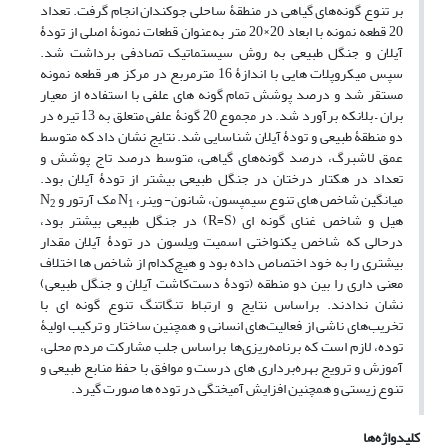
بر تنوع گونه‌های گیاهی در منطقۀ ساحلی جوکندان انجام گرفت. تعداد
20 قطعه نمونه با ابعاد 20×20 متر به‌عنوان قطعات نمونۀ اصلی از تودۀ
آیلان و جنگل طبیعی به روش سیستماتیک تصادفی برداشت شد.
سپس میکروپلات­ هایی با اندازۀ 16 مترمربع در مرکز هر قطعه نمونه
مستقر شد و درصد پوشش تمام گونه ­های علفی با استفاده از معیار
بران – بلانکه برآورد شد. در مجموع 20 گونۀ علفی متعلق به 13 تیره در
دو منطقۀ طبیعی و تودۀ آیلان شناسایی شد. نتایج نشان داد که متوسط
عمق لاشبرگ، درصد گونه‌های گیاهی، متوسط درصد تاج پوشش و
تعداد در هکتار درختان در جنگل طبیعی بیشتر از تودۀ آیلان بود.
میانگین شاخص ­های تنوع سیمپسون، شانون- وینر، N
مک آرتور و N
2
1
هیل و شاخص غنای گونه­ ای (R=S) در جنگل طبیعی بیشتر بود،
درحالی ­که شاخص یکنواختی اسمیت ویلسون در تودۀ آیلان مقدار
بیشتری را به خود اختصاص داده بود و هیچ‌کدام از شاخص ­ها اختلاف
معنی­ داری را بین دو منطقه (تودۀ دست‌کاشت آیلان و جنگل طبیعی)
نشان ندادند. براساس نتایج و ارتباط تنگاتنگ تنوع گونه­ ای با
تخریب‌های ناشی از فعالیت‌های انسانی و همچنین ساختار و ترکیب اولیۀ
توده، لازم است که برنامه‌ریزی‌ها براساس جلب مشارکت مردم محلی،
آموزش و ترویج بهره‌برداری­ های درست و موافق با حفظ منابع طبیعی و
تنوع زیستی و همچنین افزایش آمیختگی در توده­ ها صورت گیرد.
کلیدواژه‌ها