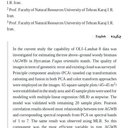
I.R. Iran.
2
Prof., Faculty of Natural Resources, University of Tehran, Karaj, I.R.
Iran.
3
Prof., Faculty of Natural Resources, University of Tehran, Karaj, I.R.
Iran.
چکیده
English
In the current study, the capability of OLI-Landsat 8 data was
investigated for estimating the tree above-ground woody biomass
(AGWB) in Hyrcanian
Fagus orientalis
stands. The quality of
images in term of geometric error and existing cloud was surveyed.
Principle component analysis (PCA), tasseled cap transformation,
rationing and fusion in both PCA and color transform approaches
2
were employed on the images. 65 square sample plots (45×45 m
)
were established in the study area and 45 sample plots were used for
modeling with multiple linear regression (MLR) as stepwise. The
model was validated with remaining 20 sample plots. Pearson
correlation results showed most relationship between tree AGWB
and corresponding spectral responds from PCA on spectral bands
of 1 to 7. The same result was observed using MLR. So, this
component was the most efficient variable in tree AGWB