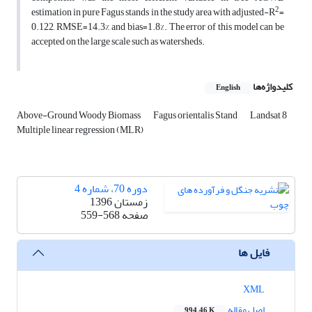
2
estimation in pure Fagus stands in the study area with adjusted-R
=
0.122, RMSE=14.3%, and bias=1.8%. The error of this model can be
accepted on the large scale such as watersheds.
کلیدواژه‌ها
English
Above-Ground Woody Biomass
Fagus orientalis Stand
Landsat 8
Multiple linear regression (MLR)
دوره 70، شماره 4
زمستان 1396
صفحه
559-568
فایل ها
XML
اصل مقاله
994.46 K