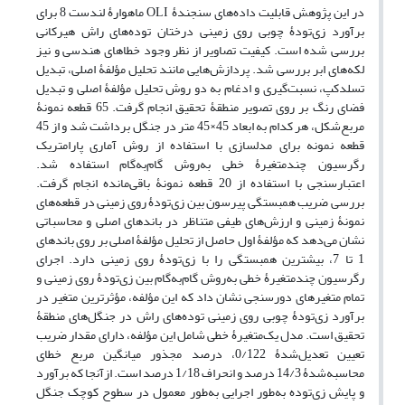
در این پژوهش قابلیت داده‌های سنجندۀ OLI ماهوارۀ لندست 8 برای
برآورد زی‌تودۀ چوبی روی زمینی درختان توده‌های راش هیرکانی
بررسی شده است. کیفیت تصاویر از نظر وجود خطاهای هندسی و نیز
لکه‌های ابر بررسی شد. پردازش‌هایی مانند تحلیل مؤلفۀ اصلی، تبدیل
تسلدکپ، نسبت‌گیری و ادغام به دو روش تحلیل مؤلفۀ اصلی و تبدیل
فضای رنگ بر روی تصویر منطقۀ تحقیق انجام گرفت. 65 قطعه نمونۀ
مربع‌شکل، هر کدام به ابعاد 45×45 متر در جنگل برداشت شد و از 45
قطعه نمونه برای مدلسازی با استفاده از روش آماری پارامتریک
رگرسیون چندمتغیرۀ خطی به‌روش گام‌به‌گام استفاده شد.
اعتبارسنجی با استفاده از 20 قطعه نمونۀ باقی‌مانده انجام گرفت.
بررسی ضریب همبستگی پیرسون بین زی‌تودۀ روی زمینی در قطعه‌های
نمونۀ زمینی و ارزش‌های طیفی متناظر در باندهای اصلی و محاسباتی
نشان می‌دهد که مؤلفۀ اول حاصل از تحلیل مؤلفۀ اصلی بر روی باندهای
1 تا 7، بیشترین همبستگی را با زی‌تودۀ روی زمینی دارد. اجرای
رگرسیون چندمتغیرۀ خطی به‌روش گام‌به‌گام بین زی‌تودۀ روی زمینی و
تمام متغیرهای دورسنجی نشان داد که این مؤلفه، مؤثرترین متغیر در
برآورد زی‌تودۀ چوبی روی زمینی توده‌های راش در جنگل‌های منطقۀ
تحقیق است. مدل یک‌متغیرۀ خطی شامل این مؤلفه، دارای مقدار ضریب
تعیین تعدیل‌شدۀ 0/122، درصد مجذور میانگین مربع خطای
محاسبه‌شدۀ 14/3 درصد و انحراف 1/18 درصد است. ازآنجا که برآورد
و پایش زی‌توده به‌طور اجرایی به‌طور معمول در سطوح کوچک جنگل