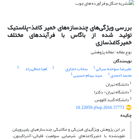
بررسی ویژگی‌های چندسازه‌های خمیر کاغذ-پلاستیک
تولید شده از باگاس با فرآیندهای مختلف
خمیرکاغذسازی
نوع مقاله : مقاله پژوهشی
نویسندگان
3
2
1
علیرضا سوخته سرائی
سحاب حجازی
لعیا جمالی راد
1
1
محمد احمدی
سید بهنام حسینی
1
دانشگاه تهران
2
دانشگاه تهران- دکترا
3
دانشگاه گنبد کاووس
10.22059/jfwp.2016.57773
چکیده
در این پژوهش ویژگی‎های فیزیکی و مکانیکی چندسازه‎های پلی‎پروپیلن
تقویت‎شده با خمیرکاغذ‎های شیمیایی سولفیت قلیائی-آنتراکینون،