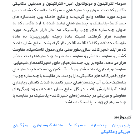
سودا-آنتراکینون و مونواتانول آمین-آنتراکینون و همچنین مکانیکی
باگاس که تحت عنوان چندسازه های خمیرکاغذ –پلاستیک شناخت می
شوند مورد مطالعه واقع گردیدند و نتایج حاصله بین چندسازه های
خمیرکاغذ-پلاستیک و چندسازه‌های تولید شده با آرد باگاس که به
عنوان چندسازه های چوب-پلاستیک مد نظر قرار می‌گیرند مورد
مقایسه قرار گرفتند. نسبت ماده زمینه (پلی‎پروپیلن) به ماده
تقویت‎کننده (خمیرکاغذ) 50 به 50 در نظر گرفته‎شد. نتایج نشان دادند
که فرآیند خمیر کاغذ سازی بطور معنی داری مدول الاستسیته، مقاومت
کششی، مقاومت خمشی و مقاومت به ضربه چندسازه‌ها را تحت تاثیر
قرار می دهد. علاوه بر این، چند‎سازه‎های حاوی خمیر‎کاغذ‎های شیمیایی،
مقاومت و پایداری ابعاد بیشتر و جذب آب کم‌تری نسبت به چندساز های
حاوی خمیر‎کاغذ‎های مکانیکی دارا بودند. در مقایسه با چندسازه چوب-
پلاستیک جذب آب چند‎سازه‎های خمیر کاغذ به شدت کاهش و پایداری
ابعاد آنها‎ افزایش یافت. در کل نتایج نشان دهنده بهبود ویژگی‌های
مقاومتی و فیزیکی در چندسازه‌های خمیرکاغذ- پلاستیک در مقایسه با
چند‎سازه‎های چوب- پلاستیک می‎باشد.
کلیدواژه‌ها
پلی‌پروپیلن
چندسازه
خمیر کاغذ
ماده لیگنوسلولزی
ویژگی‎های
فیزیکی و مکانیکی