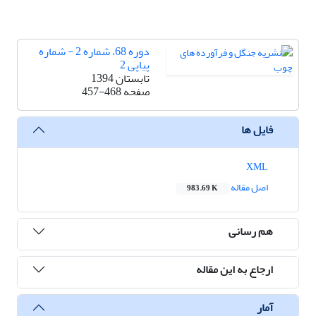
دوره 68، شماره 2 - شماره
پیاپی 2
تابستان 1394
صفحه
457-468
فایل ها
XML
اصل مقاله
983.69 K
هم رسانی
ارجاع به این مقاله
آمار