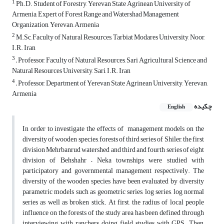
1
Ph.D. Student of Forestry, Yerevan State Agrinean University of
Armenia, Expert of Forest Range and Watershad Management
Organization, Yerevan, Armenia
2
M.Sc, Faculty of Natural Resources, Tarbiat Modares University, Noor,
I.R. Iran
3
; Professor, Faculty of Natural Resources, Sari Agricultural Science and
Natural Resources University, Sari, I.R. Iran
4
; Professor, Department of Yerevan State Agrinean University, Yerevan,
Armenia
چکیده
English
In order to investigate the effects of management models on the
diversity of wooden species, forests of third series of Shiler, the first
division Mehrbanrud watershed and third and fourth series of eight
division of Behshahr – Neka townships were studied with
participatory and governmental management respectively. The
diversity of the wooden species have been evaluated by diversity
parametric models such as geometric series, log series, log normal
series as well as broken stick. At first, the radius of local people
influence on the forests of the study area has been defined through
interviewing with ranchers, doing field studies with GPS. Then,