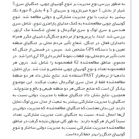
به منظور بررسی نوع مدیریت بر تنوع گونه‏های چوبی، جنگل‏های سری 3
شیلر از بخش 1 حوزة مهربان‌رود و سری‏های 3 و 4 بخش 8 حوزة نکا‌ـ
بهشهر به ترتیب با نوع مدیریت مشارکتی و دولتی مطالعه شد. تنوع
گونه‏های چوبی مطالعه‌شده به کمک مدل‏های پارامتری تنوع، شامل سری
هندسی و سری لوگ و سری لوگ‏نرمال و عصای شکستة مک آرتور،
بررسی شد. ابتدا، با پرس‌وجو از مردم و جنگل‌گردشی‏های مکرر همراه
دامداران فعال در جنگل، شعاع تأثیر مردم محلی بر جنگل‏های منطقه
تعیین و با دستگاه GPS مشخص شد. سپس، در قسمتی از جنگل که
تحت تأثیر مردم محلی بود قطعات نمونة آماربرداری 10 آری اجرا شد. در
مجموع، مناطق مطالعه‌شده 62 قطعه‌نمونه را شامل شد. درون هر
قطعه‌نمونه تعداد و نوع گونه‏های چوبی مشخص و ثبت شد. برای تحلیل
داده‏ها از نرم‏افزار PAST استفاده شد. نتایج نشان داد هر دو منطقة
مطالعه‌شده فقط از مدل سری لوگ‏نرمال تبعیت می‏کنند. این موضوع
بیانگر آن است که منابع جنگلی هر دو منطقه طبیعی و بالغ و متنوع‌اند.
همچنین، نتایج نشان داد جنگل‏های منطقه با مدیریت دولتی نسبت به
جنگل‏های با مدیریت مشارکتی بیشتر به تبعیت از مدل سری لوگ تمایل
دارند. این بدان معناست که جنگل‏های مطالعه‌شده، که مدیریت دولتی بر
آن‌ها اعمال شده، نسبت به جنگل‏های تحت مدیریت مشارکتی، تعداد
نسبتاً کمی از هر گونه دارند. به طور کلی می‏توان نتیجه گرفت در مناطق
مطالعه‌شده مدیریت مشارکتی نسبت به مدیریت دولتی ساختار و تنوع
گونه‏های جنگل را بهتر حفظ کرده است.