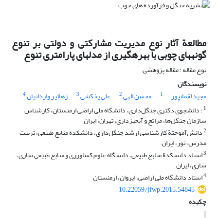
مطالعة آثار نوع مدیریت مشارکتی و دولتی بر تنوع
گونه‏های چوبی با بهره‏گیری از مدل‏های پارامتری تنوع
نوع مقاله : مقاله پژوهشی
نویسندگان
4
3
2
1
مجید لقمانپور
محسن الهی
علی یخکشی
ژهائیر واردانیان
1
؛ دانشجوی دکتری جنگل‌داری، دانشگاه ملی اراضی ارمنستان، کارشناس
سازمان جنگل‌ها، مراتع و آبخیزداری، تهران، ایران
2
دانش‌آموختة کارشناسی ارشد جنگل‌داری، دانشکدة منابع طبیعی، تربیت
مدرس، نور، ایران
3
استاد دانشکدة منابع طبیعی، دانشگاه علوم کشاورزی و منابع طبیعی ساری،
ساری، ایران
4
استاد دانشگاه ملی اراضی، ایروان، ارمنستان
10.22059/jfwp.2015.54845
چکیده