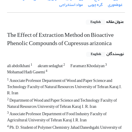
غوطه‌وری
گره چوبی
مواد استخراجی
عنوان مقاله
English
The Effect of Extraction Method on Bioactive
Phenolic Compounds of Cupressus arizonica
نویسندگان
English
1
2
3
ali abdolkhani
akram sedaghat
Faramarz Khodaiyan
4
Mohamad Hadi Gasemi
1
Associate Professor, Department of Wood and Paper Science and
Technology, Faculty of Natural Resources, University of Tehran, Karaj, I.
R. Iran
2
Department of Wood and Paper Science and Technology, Faculty of
Natural Resources, University of Tehran, Karaj, I. R. Iran
3
Associate Professor, Department of Food Industry, Faculty of
Agricultural, University of Tehran, Karaj, I.R. Iran
4
Ph. D. Student of Polymer Chemistry, Jahad Daneshgahi, University of