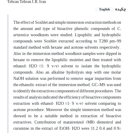
Tehran, Tehran, I.R. Iran
چکیده
English
The effect of Soxhlet and simple immersion extraction methods on
the amount and type of bioactive phenolic compounds of
C.
arizonica
woodknots were studied. Lipophilic and hydrophilic
compounds were Soxhlet extracted according to T280 pm-99
standard method with hexane and acetone solvents, respectively.
Also, in the immersion method woodknot samples were dipped in
hexane to remove the lipophilic moieties and then treated with
ethanol: H2O (1: 9, v/v) solvent to isolate the hydrophilic
compounds. Also, an alkaline hydrolysis step with one molar
NaOH solution was performed to remove sugar impurities from
the ethanolic extract of the immersion method. GC-MS was used
to identify the extractives components of different procedures. The
results of analysis indicated the efficiency of bioactive components
extraction with ethanol: H2O (1: 9, v/v) solvent comparing to
acetone procedure. Moreover, the simple immersion method was
showed to be a suitable method in extraction of bioactive
extractives. Contribution of matairesinol (MR), dienestrol and
curumine in the extract of EtOH: H2O were 11.2, 0.4 and 0.9%,