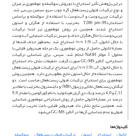
در این پژوهش تأثیر استخراج با دو روش سوکسله و غوطه‌وری بر میزان
و نوع ترکیبات فنولی زیست‌فعال گره چوب سرو سیمین بررسی شد.
ترکیبات چربی‌دوست و آب‌دوست با استفاده از سوکسله و براساس
استانداردT280 pm-99 به‌ترتیب با استفاده از هگزان و استون
استخراج شدند. همچنین در روش غوطه‌وری نیز ابتدا ترکیبات
چربی‌دوست با حلال هگزان حذف و سپس ترکیبات شیمیایی آب‌دوست
با حلال اتانول‌ـ آب (v/v 1:9) استخراج شد. به‌منظور حذف قندها از
عصارة اتانولی حاصل از روش غوطه‌وری، یک مرحله هیدرولیز قلیایی با
محلول 1 مولار NaOH انجام شد. سپس، برای شناسایی ترکیبات
استخراجی، آنالیز GC/MS صورت گرفت. تحقیقات نشان داد استخراج
با حلال اتانول‌ـ آب (v/v 1:9) برای استخراج ترکیبات فنولی زیست‌فعال
نسبت به استفاده از حلال استون نتایج مطلوب‌تری دارد. همچنین روش
غوطه‌وری برای استخراج ترکیبات فنولی زیست‌فعال مناسب است. دو
لیگنان زیست‌فعال ماتایی رزینول (MR) و داینسترول به‌ترتیب با مقادیر
11 و 4
2
0 درصد و یک دی آریل هپتانوئید با نام کورکومین با مقدار 9
0
/
/
/
درصد در عصارة اتانولی حاصل از روش استخراجی غوطه‌وری شناسایی
شد. همچنین نتایج نشان داد هیدرولیز قلیایی باعث تخریب ترکیبات
فنولی و عدم شناسایی آن‌ها در آنالیز GC/MS می‌شود.
کلیدواژه‌ها
اتانول
استخراج
استون
ترکیبات فنولی زیست‌فعال
سوکسله