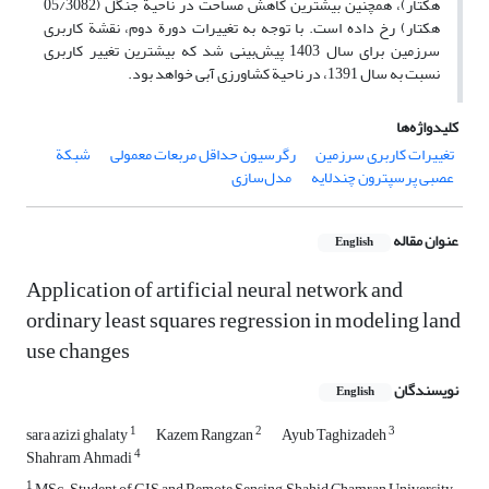
هکتار)، همچنین بیشترین کاهش مساحت در ناحیة جنگل (05/3082
هکتار) رخ داده است. با توجه به تغییرات دورة دوم، نقشة کاربری
سرزمین برای سال 1403 پیش‌بینی شد که بیشترین تغییر کاربری
نسبت به سال 1391، در ناحیة کشاورزی آبی خواهد بود.
کلیدواژه‌ها
تغییرات کاربری سرزمین
رگرسیون حداقل مربعات معمولی
شبکة
عصبی پرسپترون چندلایه
مدل‌سازی
عنوان مقاله
English
Application of artificial neural network and
ordinary least squares regression in modeling land
use changes
نویسندگان
English
1
2
3
sara azizi ghalaty
Kazem Rangzan
Ayub Taghizadeh
4
Shahram Ahmadi
1