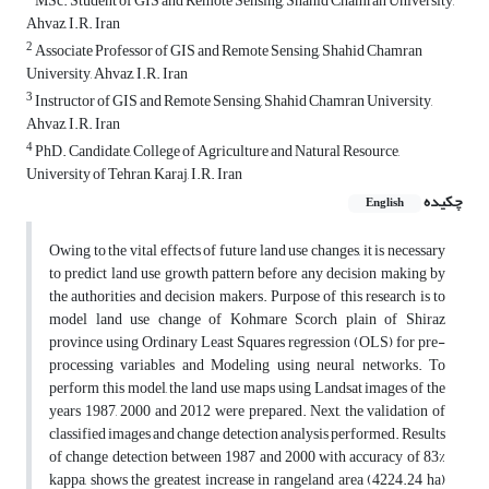
MSc. Student of GIS and Remote Sensing, Shahid Chamran University,
Ahvaz, I.R. Iran
2
Associate Professor of GIS and Remote Sensing, Shahid Chamran
University, Ahvaz, I.R. Iran
3
Instructor of GIS and Remote Sensing, Shahid Chamran University,
Ahvaz, I.R. Iran
4
PhD. Candidate, College of Agriculture and Natural Resource,
University of Tehran, Karaj, I.R. Iran
چکیده
English
Owing to the vital effects of future land use changes, it is necessary
to predict land use growth pattern before any decision making by
the authorities and decision makers. Purpose of this research is to
model land use change of Kohmare Scorch plain of Shiraz
province using Ordinary Least Squares regression (OLS) for pre-
processing variables and Modeling using neural networks. To
perform this model, the land use maps using Landsat images of the
years 1987, 2000 and 2012 were prepared. Next, the validation of
classified images and change detection analysis performed. Results
of change detection between 1987 and 2000 with accuracy of 83%
kappa, shows the greatest increase in rangeland area (4224.24 ha)