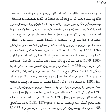
چکیده
با توجه به اهمیت بالای اثر تغییرات کاربری سرزمین در آینده، لازم است
الگوی رشد و تغییر کاربری‌ها قبل از اتخاذ هر گونه تصمیمی به مسئولان
و تصمیم‌گیرندگان امور مربوط ارائه شود. هدف این پژوهش مدل‌سازی
تغییرات کاربری سرزمین در منطقة کوهمره سرخی استان فارس با
استفاده از روش رگرسیون حداقل مربعات معمولی برای پیش‌پردازش
متغیرها و مدل‌سازی با استفاده از شبکة عصبی است. بدین منظور
نقشه‌های کاربری سرزمین با استفاده از تصاویر لندست در سال‌های
1366، 1379 و 1391 تهیه شد. سپس، صحت‌سنجی نقشه‌ها و
آشکارسازی تغییرات انجام شد. نتایج آشکارسازی تغییرات دورة اول
(1366-1379) با ضریب کاپای 83% نشان داد بیشترین افزایش مساحت
در ناحیة مرتع (24/4224 هکتار) و بیشترین کاهش مساحت در ناحیة
جنگل (75/3953 هکتار) رخ داده است. بر مبنای این تغییرات و انتخاب
بهترین ترکیب برای متغیرها، مدل‌سازی پتانسیل تبدیل کاربری برای
سال 1391، با استفاده از روش شبکة عصبی پرسپترون چندلایه انجام
شد. سپس، با روش زنجیرة مارکوف، نقشة کاربری سرزمین برای سال
1391 پیش‌بینی شد. نتیجة ماتریس خطا بین نقشة حاصل از مدل‌سازی
و نقشة کاربری سرزمین سال 1391، ضریب کاپای 75% است. در مرحلة
بعد، نتایج آشکارسازی تغییرات دورة دوم (1379-1391) با ضریب کاپای
88% نشان داد بیشترین افزایش مساحت در ناحیة مرتع (82/1871