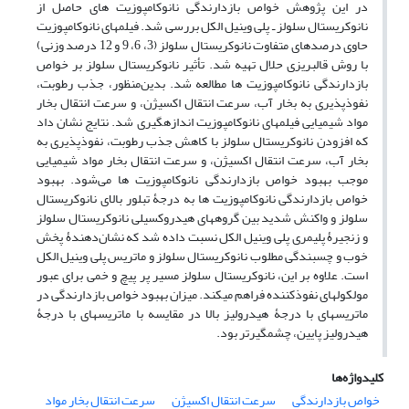
در این پژوهش خواص بازدارندگی نانوکامپوزیت‏ های حاصل از
نانوکریستال سلولز ـ پلی وینیل الکل بررسی شد. فیلم‏های نانوکامپوزیت‏
حاوی درصد‏های متفاوت نانوکریستال سلولز (3، 6، 9 و 12 درصد وزنی)
با روش قالب‏ریزی حلال تهیه شد. تأثیر نانوکریستال سلولز بر خواص
بازدارندگی نانوکامپوزیت ‏ها مطالعه شد. بدین‌منظور، جذب رطوبت،
نفوذپذیری به بخار آب، سرعت انتقال اکسیژن، و سرعت انتقال بخار
مواد شیمیایی فیلم‏های نانوکامپوزیت اندازه‏گیری شد. نتایج نشان داد
که افزودن نانوکریستال سلولز با کاهش جذب رطوبت، نفوذپذیری به
بخار آب، سرعت انتقال اکسیژن، و سرعت انتقال بخار مواد شیمیایی
موجب بهبود خواص بازدارندگی نانوکامپوزیت‏ ها می‌شود. بهبود
خواص بازدارندگی نانوکامپوزیت‏ ها به درجۀ تبلور بالای نانوکریستال
سلولز و واکنش شدید بین گروه‏های هیدروکسیلی نانوکریستال سلولز
و زنجیرۀ پلیمری پلی وینیل الکل نسبت داده شد که نشان‌دهندۀ پخش
خوب و چسبندگی مطلوب نانوکریستال سلولز و ماتریس پلی وینیل الکل
است. علاوه بر این، نانوکریستال سلولز مسیر پر پیچ و خمی برای عبور
مولکول‏های نفوذکننده فراهم می‏کند. میزان بهبود خواص بازدارندگی در
ماتریس‏های با درجۀ هیدرولیز بالا در مقایسه با ماتریس‏های با درجۀ
هیدرولیز پایین، چشمگیرتر بود.
کلیدواژه‌ها
خواص بازدارندگی
سرعت انتقال اکسیژن
سرعت انتقال بخار مواد