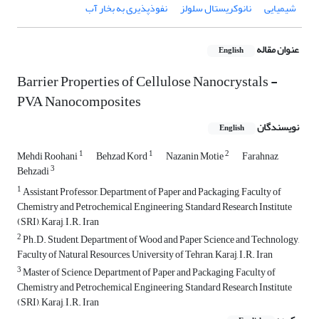
شیمیایی
نانوکریستال سلولز
نفوذپذیری به بخار آب
عنوان مقاله
English
Barrier Properties of Cellulose Nanocrystals -
PVA Nanocomposites
نویسندگان
English
1
1
2
Mehdi Roohani
Behzad Kord
Nazanin Motie
Farahnaz
3
Behzadi
1
Assistant Professor, Department of Paper and Packaging, Faculty of
Chemistry and Petrochemical Engineering, Standard Research Institute
(SRI), Karaj, I.R. Iran
2
Ph.D. Student, Department of Wood and Paper Science and Technology,
Faculty of Natural Resources, University of Tehran, Karaj, I.R. Iran
3
Master of Science, Department of Paper and Packaging, Faculty of
Chemistry and Petrochemical Engineering, Standard Research Institute
(SRI), Karaj, I.R. Iran