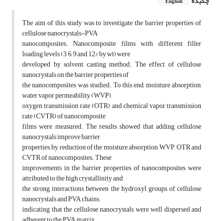
چکیده
English
The aim of this study was to investigate the barrier properties of
cellulose nanocrystals-PVA
nanocomposites. Nanocomposite films with different filler
loading levels (3, 6, 9 and 12% by wt) were
developed by solvent casting method. The effect of cellulose
nanocrystals on the barrier properties of
the nanocomposites was studied. To this end, moisture absorption,
water vapor permeability (WVP),
oxygen transmission rate (OTR) and chemical vapor transmission
rate (CVTR) of nanocomposite
films were measured. The results showed that adding cellulose
nanocrystals improve barrier
properties, by reduction of the moisture absorption, WVP, OTR and
CVTR of nanocomposites. These
improvements in the barrier properties of nanocomposites were
attributed to the high crystallinity and
the strong interactions between the hydroxyl groups of cellulose
nanocrystals and PVA chains,
indicating that the cellulose nanocrystals were well dispersed and
adherent to the PVA matrix.