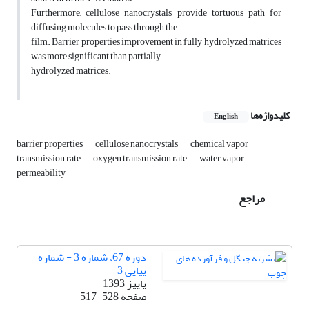
Furthermore, cellulose nanocrystals provide tortuous path for
diffusing molecules to pass through the
film. Barrier properties improvement in fully hydrolyzed matrices
was more significant than partially
hydrolyzed matrices.
کلیدواژه‌ها
English
barrier properties
cellulose nanocrystals
chemical vapor
transmission rate
oxygen transmission rate
water vapor
permeability
مراجع
دوره 67، شماره 3 - شماره
پیاپی 3
پاییز 1393
صفحه
517-528