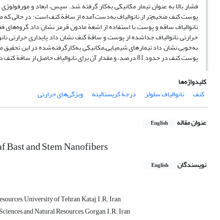
پوست کنف ضخیم‌تر از نانوالیاف به‌‌دست‌آمده از ساقة کنف است؛ در حالی ‌‌که می
نانوالیاف ساقه و پوست با استفاده از اشعة مادون قرمز نشان داد گروه‌های فعا
حرارتی نانوالیاف جدا‌شده از پوست و ساقة کنف نشان داد پایداری حرارتی نان
به‌‌خوبی نشان داد تیمارهای شیمیایی‌ـ‌مکانیکی به‌‌کار‌گرفته‌شده در این تحق
پوست کنف در حدود 81 درصد، و مقدار آن برای نانوالیاف حاصل از ساقة کنف در حدود 63 درصد بوده است.
کلیدواژه‌ها
کنف
نانوالیاف سلولز
درجة کریستالیته
ویژگی‌های حرارتی
عنوان مقاله
English
f Bast and Stem Nanofibers
نویسندگان
English
urces, University of Tehran, Kataj, I.R. Iran
Sciences and Natural Resources, Gorgan, I.R. Iran