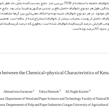
فشار بالا به‌ عنوان تیمار مکانیکی به‌کار گرفته شد. سپس، ابعاد و مورفولوژی نانوالیاف حاصله با استفاده از TEM بررسی شد. نتایج به‌‌د
انگین طول هر دو نوع نانوالیاف حاصل بالغ بر چندین میکرون و تقریباً برابر بود. نتایج
ل موجود در هر دو نوع نانوالیاف شبیه بوده و اختلاف معنی‌‌داری بین آن‌ها مشاهده نم
والیاف حاصل از پوست به‌‌مراتب بیشتر از نانوالیاف استخراج‌شده از ساقه است. همچن
یق موجب افزایش درصد کریستالیتة نانوالیاف شده است؛ به‌‌طوری که درصد کریستالیتة نان
between the Chemical-physical Characteristics of Kena
2
3
4
Ahmad reza Saraeyan
Yahya Hamzeh
Ali Naghi Karimi
sor, Department of Wood and Paper Sciences and Technology, Faculty of Natural Reso
sor, Deapetement of Pulp and Paper Industries, Gorgan University of Agricultural 