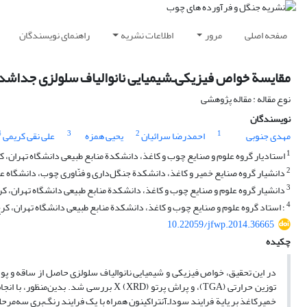
صفحه اصلی
مرور
اطلاعات نشریه
راهنمای نویسندگان
مقایسة خواص فیزیکی‌ـ‌شیمیایی نانوالیاف سلولزی جدا‌شد
نوع مقاله : مقاله پژوهشی
نویسندگان
4
3
2
1
مهدی جنوبی
احمدرضا سرائیان
یحیی همزه
علی نقی کریمی
1
استادیار گروه علوم و صنایع چوب و کاغذ، دانشکدة منابع طبیعی دانشگاه تهران، کر
2
دانشیار گروه صنایع خمیر و کاغذ، دانشکدة جنگل‌داری و فنّاوری چوب، دانشگاه علو
3
دانشیار گروه علوم و صنایع چوب و کاغذ، دانشکدة منابع طبیعی دانشگاه تهران، کرج
4
؛ استاد گروه علوم و صنایع چوب و کاغذ، دانشکدة منابع طبیعی دانشگاه تهران، کرج، ایران؛ و استاد انستی
10.22059/jfwp.2014.36665
چکیده
توزین حرارتی (TGA)، و پراش پرتو (XRD) X
خمیرکاغذ بر پایة فرایند سودا‌ـ‌آنتراکینون همراه با یک فرایند رنگ‌بری سه‌مرح