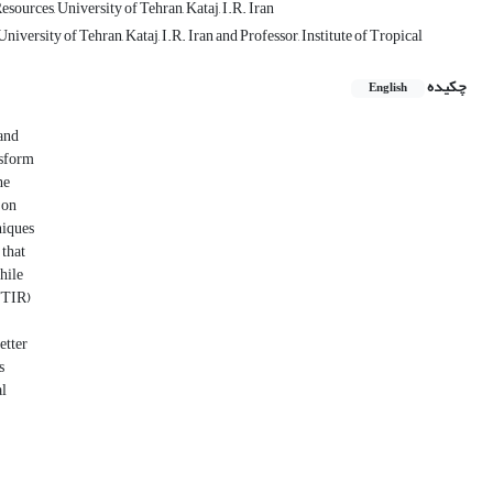
ources, University of Tehran, Kataj, I.R. Iran
ersity of Tehran, Kataj, I.R. Iran and Professor, Institute of Tropical
چکیده
English
 and
nsform
he
 on
niques
 that
hile
(FTIR)
etter
s
al