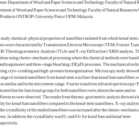
sor, Department of Wood and Paper Sciences and Technology, Faculty of Natural Res
tment of Wood and Paper Sciences and Technology, Faculty of Natural Resources, Univ
t Products (INTROP), University Putra (UPM), Malaysia
t study, chemical-physical properties of nanofibers isolated from whole kenaf stem
ibers were characterized by Transmission Electron Microscope (TEM), Fourier Tra
IR), Thermogravimetric Analysis (TGA), and X-ray Diffraction (XRD) analysis. T
s done using chemo-mechanical processing where the chemical methods were based
hraquinone) and three-stage bleaching (DEpD) processes. The mechanical tech
ining, cryo-crushing and high-pressure homogenization. Microscopy study showed
range of isolated nanofibers from kenaf stem was finer than kenaf bast nanofibers, w
was similar and in the micrometer range. Fourier transform infrared spectroscopy 
rated that the functional groups for both nanofibers were almost the same and no
ifferences were observed. The results from thermo-gravimetric analysis showed a b
lity for kenaf bast nanofibers compared to the kenaf stem nanofibers. X-ray analysi
 the crystallinity of the studied nanofibers was increased after the chemo-mechanic
ess. In addition, the crystallinity was 81% and 63% for kenaf bast and kenaf stem
espectively.