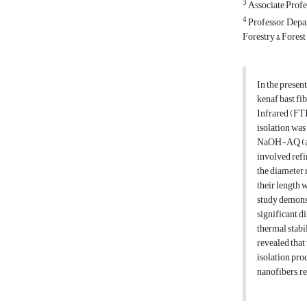
3
Associate Profes
4
Professor, Depar
Forestry & Fores
In the presen
kenaf bast f
Infrared (FT
isolation wa
NaOH-AQ (ant
involved ref
the diameter 
their length 
study demonst
significant d
thermal stabi
revealed that
isolation proc
nanofibers, r