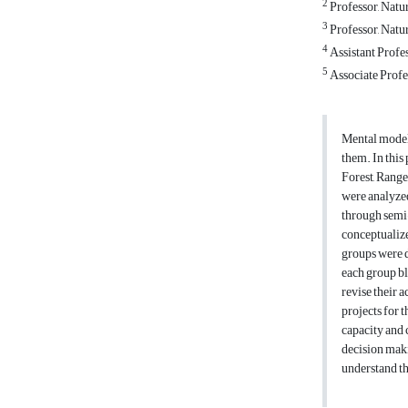
2
Professor, Natur
3
Professor, Natur
4
Assistant Profes
5
Associate Profes
Mental models
them. In this
Forest, Range
were analyzed
through semi-
conceptualize
groups were d
each group bl
revise their 
projects for 
capacity and 
decision maki
understand th