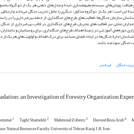
ب رهیافت پویایی‌های سیستم مفهوم‌‌سازی شده و مدل‌های ذهنی هر یک از دو گروه به‌ص
 این است: هر یک از دو گروهِ مذکور، دیگری را عامل تخریب جنگل می‌داند و ارتباطی ب
سان سازمان جنگل‌ها، فعالیت‌های طرح‌های جنگلداری، از جمله بهره‌برداری را در راستا
داران محلی نیز فعالیت‌های مجریان طرح‌های جنگلداری در قالب بهره‌برداری از جنگل 
اری دوره‌های آموزشی در زمینۀ اهداف طرح‌های جنگلداری، برای روستاییان و دامداران و
رشناسان ادارة جنگل‌ها در ایجاد فضای مساعد برای درک اهداف و اولویت‌های هر یک از دو
یت جنگل سودمند باشد.
ریب جنگل
لیره‌سر
adation: an Investigation of Forestry Organization Expe
1
2
3
4
Hemmat
Taghi Shamekhi
Mahmoud Zobeiry
Davood Reza Arab
M
sor, Natural Resources Faculty, University of Tehran, Karaj, I.R. Iran