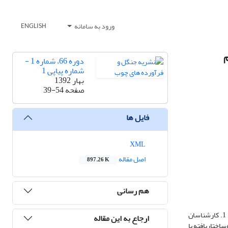
ورود به سامانه
ENGLISH
م
دوره 66، شماره 1 -
شماره پیاپی 1
بهار 1392
صفحه
39-54
فایل ها
XML
اصل مقاله
897.26 K
هم رسانی
مدل‌‌های ذهنی چارچوب‌های مرجعی‌اند که افراد بر‌اساس آن‌ها جهان را تأویل و تفسیر می‌کنند. در این مقاله مدل‌های ذهنی دو گروه اصلی از ذی‌نفعان جنگل، یعنی 1. کارشناسان
ارجاع به این مقاله
نیمه‌ساختار‌یافته با