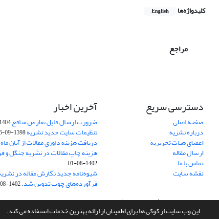
کلیدواژه‌ها
English
مراجع
دسترسی سریع
آخرین اخبار
صفحه اصلی
ضرورت ارسال فایل تعارض منافع
1404-10-24
درباره نشریه
تنظیمات سایت جدید نشریه
1398-09-26
اعضای هیات تحریریه
دریافت هزینه داوری مقالات از آبان ماه 1402
ارسال مقاله
هزینه چاپ مقالات در نشریه جنگل و ف
تماس با ما
1402-08-01
نقشه سایت
شیوه‌نامه جدید نگارش مقاله در نشریه
فرآورده‌های چوب تدوین شد.
1402-08-01
سامانه مدیریت نشریات علمی.
طراحی و پیاده سازی از
سیناوب
این وب سایت از کوکی ها برای اطمینان از ارائه بهترین خدمات استفاده می کند.