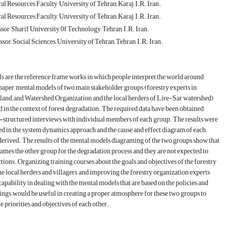
al Resources Faculty, University of Tehran, Karaj, I.R. Iran.
al Resources Faculty, University of Tehran, Karaj, I.R. Iran.
sor, Sharif University 0f Technology, Tehran, I.R. Iran.
sor, Social Sciences, University of Tehran, Tehran, I.R. Iran.
 are the reference frame works in which people interpret the world around
 paper, mental models of two main stakeholder groups (forestry experts in
land, and Watershed Organization and the local herders of Lire-Sar watershed)
 in the context of forest degradation. The required data have been obtained
structured interviews with individual members of each group. The results were
d in the system dynamics approach and the cause and effect diagram of each
erived. The results of the mental models diagraming of the two groups show that
ames the other group for the degradation process and they are not expected to
actions. Organizing training courses about the goals and objectives of the forestry
the local herders and villagers, and improving the forestry organization experts
capability in dealing with the mental models that are based on the policies and
ngs, would be useful in creating a proper atmosphere for these two groups to
e priorities and objectives of each other.