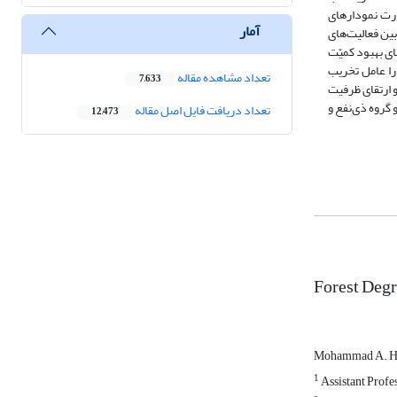
ورت نمودارهای
آمار
ین فعالیت‌های
ی بهبود کمیّت
را عامل تخریب
تعداد مشاهده مقاله
7,633
 ارتقای ظرفیت
 گروه ذی‌نفع و
تعداد دریافت فایل اصل مقاله
12,473
Forest Degr
Mohammad A. 
1
Assistant Profes