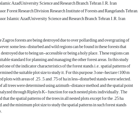
slamic AzadUniversity, Science and Research Branch, Tehran, I.R. Iran
sor, Forest Research Division, Research Institute of Forests and Rangelands, Tehran,
sor, Islamic AzadUniversity, Science and Research Branch, Tehran, I.R. Iran
 Zagros forests are being destroyed due to over pollarding and overgrazing of
wever, some less-disturbed and wild regions can be found in these forests that
 destroyed due to being un-accessible or being a holy place. These regions can
uitable standard for planning and managing the other forest areas. In this study,
d one of the indicator characteristics of the forest stands, i.e., spatial patterns of
ermined the suitable plot size to study it. For this purpose, 3 one-hectare (100 m
d plots with areas of .25, .5, and .75 of ha in less-disturbed stands were selected.
f all trees were determined using azimuth-distance method, and the spatial point
nalyzed through Ripleyls K- function for each nested plots, individually. The
 that the spatial patterns of the trees in all nested plots, except for the .25 ha,
, and the minimum plot size to study the spatial patterns in such forest stands
e.