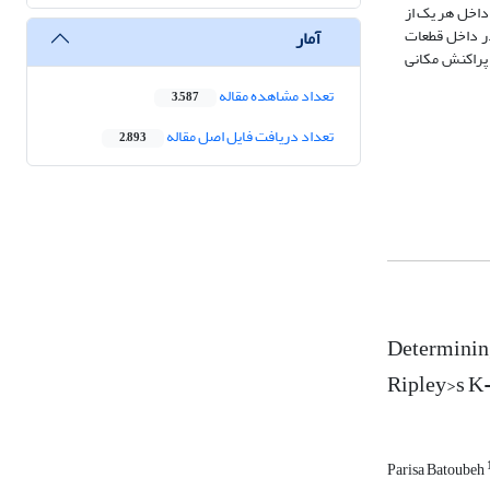
 در داخل هر یک از
 کلیۀ درختان در داخل قطعات
آمار
ان داد که الگوی پراکنش مکانی
تعداد مشاهده مقاله
3,587
تعداد دریافت فایل اصل مقاله
2,893
Determining
Ripley›s K-
Parisa Batoubeh