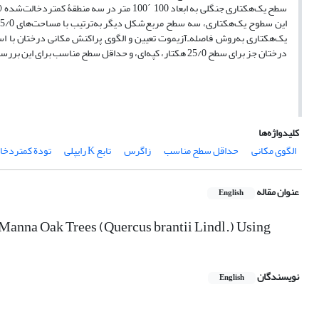
سطح یک‌هکتاری جنگلی به ابعاد 100 ´100 متر د
درختان جز برای سطح 25/0 هکتار، کپه‌ای، و حداقل سطح مناسب برای این بررسی، 5/0 هکتار است.
کلیدواژه‌ها
الگوی مکانی
حداقل سطح مناسب
زاگرس
تابع K رایپلی
تودة‌ کمتر‌دخ
عنوان مقاله
English
 Manna Oak Trees (Quercus brantii Lindl.) Using
نویسندگان
English