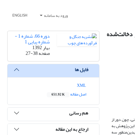
ورود به سامانه
ENGLISH
Quercus b.) در توده های کمتر دخالت‌شده
دوره 66، شماره 1 -
شماره پیاپی 1
بهار 1392
صفحه
27-38
فایل ها
XML
اصل مقاله
651.92 K
هم رسانی
نی، چون دور از
 این پژوهش به
ارجاع به این مقاله
بدین‌منظور سه