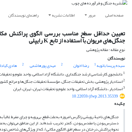
صفحه اصلی
مرور
اطلاعات نشریه
راهنمای نویسندگان
جنگل‌های مریوان با استفاده از تابع K رایپلی
نوع مقاله : مقاله پژوهشی
نویسندگان
2
2
1
سیده پریسا باتوبه
رضا اخوان
مهدی پورهاشمی
هادی کیادل
1
دانشجوی کارشناسی ارشد جنگلداری، دانشگاه آزاد اسلامی، واحد علوم و تحقیقات ت
2
استادیار پژوهشی، بخش تحقیقات جنگل، مؤسسۀ تحقیقات جنگل‌ها و مراتع کشور، ت
3
استادیار، دانشگاه آزاد اسلامی، واحد علوم و تحقیقات تهران، تهران، ایران
10.22059/jfwp.2013.35339
چکیده
جنگل‌های ناحیۀ رویشی زاگرس امروزه به‌علت قطع بی‌رویه و چرای مفرط غالباً به ح
دسترس‌بودن یا مقدس‌بودن، کمتر تخریب شده‌اند. از این مناطق می‌توان به‌عن
نحوة پراکنش درختان در سطح افق (الگوی مکانی)، که از ویژگی‌های شاخص تود