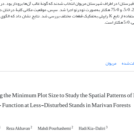
ر سه منطقۀ کمتر‌دخالت‌شده (قبرستان) در اطراف شهرستان مریوان انتخاب شدند که گونة غالب آن‌ها برودار بود.
این سطوح یک‌هکتاری، سه سطح مربع‌شکل دیگر به‌ترتیب با مساحت‌های 25/0، 5/0، و 75/0 هکتار به‌صورت تودرتو اجرا شد. سپس، موقعیت مکانی
یک‌هکتاری به‌روش فاصله‌ـ‌آزیموت تعیین و الگوی پراکنش مکانی درختان با استفاده از تابع K رایپلی به‌تفکیک قطعات مختلف بررسی شد. نتایج نش
الت‌شده
مریوان
 the Minimum Plot Size to Study the Spatial Patterns of
 Function at Less-Disturbed Stands in Marivan Forests
1
2
2
3
Reza Akhavan
Mahdi Pourhashemi
Hadi Kia-Daliri