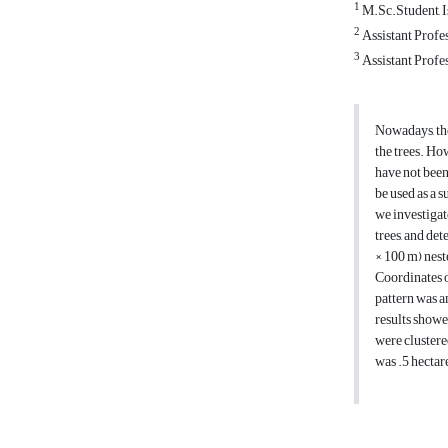
1
M.Sc.Student, I
2
Assistant Profes
3
Assistant Profes
Nowadays, the
the trees. Ho
have not been
be used as a s
we investigate
trees, and det
× 100 m) neste
Coordinates o
pattern was a
results showed
were clustered
was .5 hectar