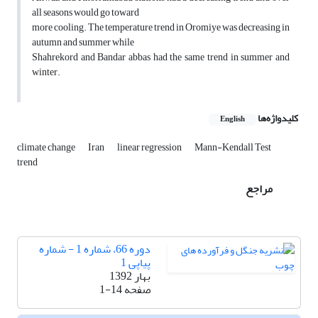
all seasons would go toward
more cooling. The temperature trend in Oromiye was decreasing in
autumn and summer while
Shahrekord and Bandar abbas had the same trend in summer and
winter.
کلیدواژه‌ها
English
climate change
Iran
linear regression
Mann-Kendall Test
trend
مراجع
دوره 66، شماره 1 - شماره
پیاپی 1
بهار 1392
صفحه
1-14