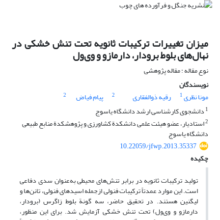
میزان تغییرات ترکیبات ثانویه تحت ‌تنش خشکی در
نهال‌‌های بلوط برودار، دارمازو و وی‌ول
نوع مقاله : مقاله پژوهشی
نویسندگان
2
2
1
مونا نظری
رقیه ذوالفقاری
پیام فیاض
1
دانشجوی کارشناسی ارشد دانشگاه یاسوج
2
استادیار، عضو هیئت علمی دانشکدة کشاورزی و پژوهشکدة منابع طبیعی
دانشگاه یاسوج
10.22059/jfwp.2013.35337
چکیده
تولید ترکیبات ثانویه در برابر تنش‌های محیطی به‌عنوان سدی دفاعی
است. این موارد عمدتاً ترکیبات فنولی از‌جمله اسیدهای فنولی، تانن‌‌ها و
لیگنین هستند. در تحقیق حاضر، سه گونة بلوط زاگرس (برودار،
دارمازو و وی‌ول) تحت تنش خشکی آزمایش شد. برای این منظور،