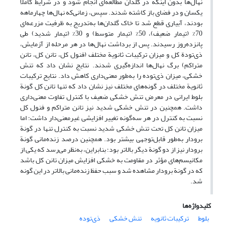
نهال‌ها بدون اینکه در گلدان مطالعه‌ای انجام شود و در شرایط کاملاً
یکسان و در فضای باز کاشته شدند. سپس، زمانی‌که نهال‌‌ها چهارماهه
بودند، آبیاری قطع شد تا خاک گلدان‌‌ها به‌تدریج به ظرفیت مزرعه‌‌ای
70% (تیمار ضعیف)، 50% (تیمار متوسط) و 30% (تیمار شدید) طی
پانزده‌روز رسیدند. پس از برداشت نهال‌ها در هر مرحله از آزمایش،
ذی‌‌تودة کل و میزان ترکیبات ثانویة مختلف (فنول کل، تانن کل، تانن
متراکم) برگ نهال‌ها اندازه‌‌گیری شدند. نتایج نشان داد که تنش
خشکی، میزان ذی‌‌توده را به‌‌طور معنی‌‌داری کاهش داد. نتایج ترکیبات
ثانویة مختلف در گونه‌‌های مختلف نیز نشان داد که تنها تانن کل گونة
بلوط ایرانی در معرض تنش خشکی ضعیف با کنترل تفاوت معنی‌داری
داشت. همچنین در تنش خشکی شدید نیز تانن متراکم و فنول کل
نسبت به کنترل در هر سه‌گونه تغییر افزایشی غیرمعنی‌دار داشت؛ اما
میزان تانن کل تحت‌ تنش خشکی شدید نسبت به کنترل تنها در گونة
برودار به‌طور قابل‌توجهی بیشتر بود. همچنین درصد زنده‌‌مانی گونة
برودار نیز از دو گونة دیگر بالاتر بود؛ بنابراین، به‌‌نظر می‌‌رسد که یکی از
مکانیسم‌‌های مؤثر در مقاومت به خشکی افزایش میزان تانن کل باشد
که در گونة برودار مشاهده شد و سبب حفظ زنده‌‌مانی بالاتر در این گونه
شد.
کلیدواژه‌ها
بلوط
ترکیبات ثانویه
تنش خشکی‌
ذی‌توده