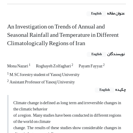
عنوان مقاله
English
An Investigation on Trends of Annual and
Seasonal Rainfall and Temperature in Different
Climatologically Regions of Iran
نویسندگان
English
1
2
2
Mona Nazari
Roghayeh Zolfaghari
Payam Fayyaz
1
M.SC forestry student of Yasouj University
2
Assistant Professor of Yasouj University
چکیده
English
Climate change is defined as long term and irreversible changes in
the climatic behavior
of a region. Many studies have been conducted in different regions
of the world on climate
change. The results of these studies show considerable changes in