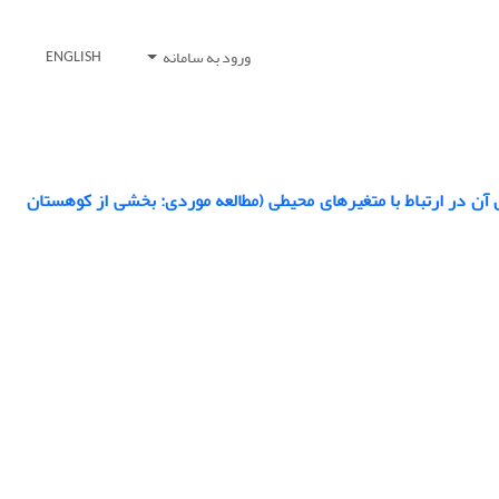
ورود به سامانه
ENGLISH
ی اُرس (Juniperus excelsa M.Bieb.) و تجزیه و تحلیل آن در ارتباط با متغیرهای محیطی (مطالعه موردی: بخشی از کوهستان