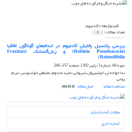
کلیدواژه‌ها =
کادمیوم
تعداد مقالات:
1
بررسی پتانسیل پالایش کادمیوم در اندام‌‌‌های گوناگون اقاقیا
(Robinia Pseudoacacia) و زبان‌‌گنجشک (Fraxinus
Rotundifolia)
دوره 66، شماره 3، پاییز 1392، صفحه
257-266
ندا خواجه ئی، انوشیروان شیروانی، مجید مخدوم، مصطفی خوشنویس، مریم
روحی
مشاهده مقاله
اصل مقاله
436.85 K
مقالات آماده انتشار
شماره جاری