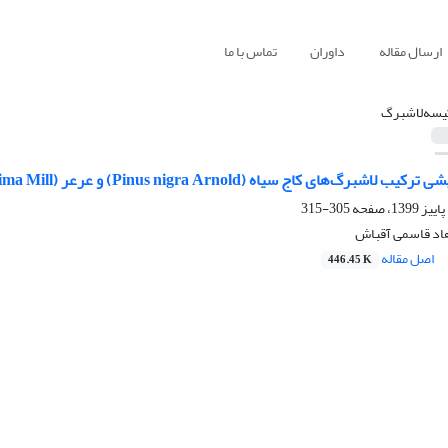
ارسال مقاله
داوران
تماس با ما
یسه‌لاشبرگ
(Pinus nigra Arnold) و عرعر (Ailanthus altissima Mill.) بر تجزیه و پویایی عناصر غذایی لاشبرگ‌ها
305-315
هاد قاسمی آقباش
اصل مقاله
446.45 K