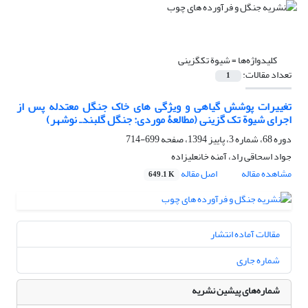
کلیدواژه‌ها =
شیوة تک‏گزینی
تعداد مقالات:
1
تغییرات پوشش گیاهی و ویژگی‏ های خاک جنگل معتدله پس از
اجرای شیوة تک‏ گزینی (مطالعۀ موردی: جنگل گلبندـ نوشهر)
دوره 68، شماره 3، پاییز 1394، صفحه
699-714
جواد اسحاقی راد، آمنه خانعلیزاده
مشاهده مقاله
اصل مقاله
649.1 K
مقالات آماده انتشار
شماره جاری
شماره‌های پیشین نشریه