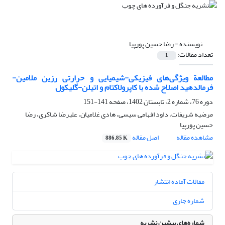
نویسنده =
رضا حسین پورپیا
تعداد مقالات:
1
مطالعة ویژگی‌های فیزیکی-شیمیایی و حرارتی رزین ملامین-
فرمالدهید اصلاح شده با کاپرولاکتام و اتیلن-گلیکول
دوره 76، شماره 2، تابستان 1402، صفحه
141-151
مرضیه شریفات، داود افهامی سیسی، هادی غلامیان، علیرضا شاکری، رضا
حسین پورپیا
مشاهده مقاله
اصل مقاله
886.85 K
مقالات آماده انتشار
شماره جاری
شماره‌های پیشین نشریه