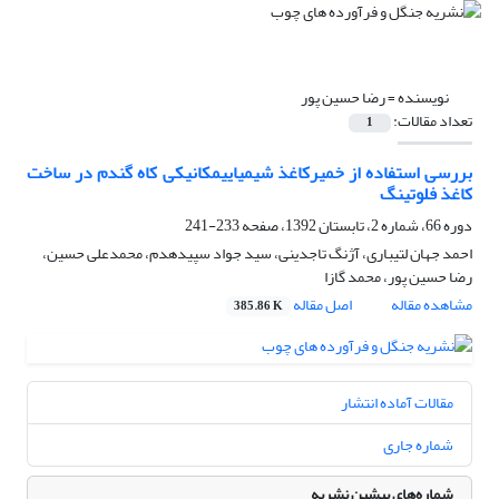
نویسنده =
رضا حسین پور
تعداد مقالات:
1
بررسی استفاده از خمیرکاغذ شیمیایی‏مکانیکی کاه گندم در ساخت
کاغذ فلوتینگ
دوره 66، شماره 2، تابستان 1392، صفحه
233-241
احمد جهان لتیباری، آژنگ تاجدینی، سید جواد سپیده‏دم، محمدعلی حسین،
رضا حسین پور، محمد گازا
مشاهده مقاله
اصل مقاله
385.86 K
مقالات آماده انتشار
شماره جاری
شماره‌های پیشین نشریه