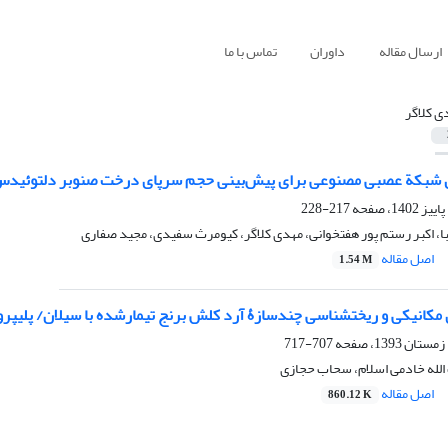
ارسال مقاله
داوران
تماس با ما
ی کلاگر
ش شبکة عصبی مصنوعی برای پیش‌بینی حجم سرپای درخت صنوبر دلتوئیدس
217-228
، اکبر رستم پور هفتخوانی، مهدی کلاگر، کیومرث سفیدی، مجید صفاری
اصل مقاله
1.54 M
ی مکانیکی و ریخت‏شناسی چندسازۀ آرد کلش برنج تیمارشده با سیلان/ پلی‏پرو
707-717
الله خادمی اسلام، سحاب حجازی
اصل مقاله
860.12 K