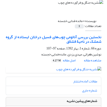
نویسنده =
مائده فدایی خجسته
تعداد مقالات:
1
نخستین بررسی آناتومی چوب‌های فسیل درختان ایستاده از گروه
شمشک در ناحیۀ قشلاق
دوره 66، شماره 1، بهار 1392، صفحه
97-107
نوشین طغرائی، مهدی یزدی، مائده فدایی خجسته
مشاهده مقاله
اصل مقاله
4.27 M
مقالات آماده انتشار
شماره جاری
شماره‌های پیشین نشریه