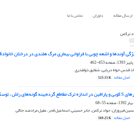
ارسال مقاله
داوران
تماس با ما
د ترکمن
ژگی آوندها و اشعه چوبی با فراوانی بیماری مرگ هلندی در درختان خانوادۀ 
453-462
اد قدس خواه دریایی، شقایق ذولقدری
اصل مقاله
523.15 K
نه‌های راش ، توسکا و ممرز
55-68
حسین فیروزان، جواد ترکمن، جابر حسینی، اسماعیل قجر، عقیل مرادمند جلالی
اصل مقاله
569.25 K