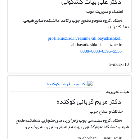
دکتر علی بیات کشکولی
اقتصاد و مدیریت چوب
استاد، گروه علوم و صنایع چوب و کاغذ، دانشکده منابع طبیعی،
دانشگاه زابل
profile.uoz.ac.ir/resume/ali.bayatkashkoli
uoz.ac.ir
ali.bayatkashkoli
0000-0003-0396-5556
h-index:
10
هیات تحریریه
دکتر مریم قربانی کوکنده
حفاظت و اصلاح چوب
استاد، گروه مهندسی چوب و فرآورده های سلولزی، دانشکده منابع
طبیعی، دانشگاه علوم کشاورزی و منابع طبیعی ساری، ساری، ایران.
sanru.ac.ir
m.ghorbani