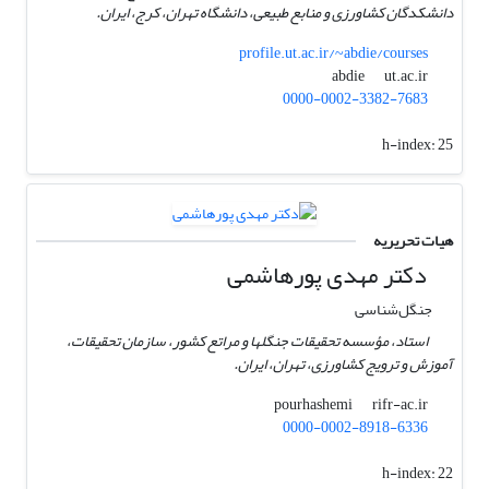
دانشکدگان کشاورزی و منابع طبیعی، دانشگاه تهران، کرج، ایران.
profile.ut.ac.ir/~abdie/courses
ut.ac.ir
abdie
0000-0002-3382-7683
h-index:
25
هیات تحریریه
دکتر مهدی پورهاشمی
جنگل‌شناسی
استاد، مؤسسه تحقیقات جنگلها و مراتع کشور، سازمان تحقیقات،
آموزش و ترویج کشاورزی، تهران، ایران.
rifr-ac.ir
pourhashemi
0000-0002-8918-6336
h-index:
22