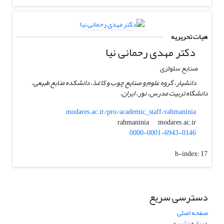
هیات تحریریه
دکتر مهدی رحمانی نیا
صنایع سلولزی
دانشیار، گروه علوم و صنایع چوب و کاغذ، دانشکده منابع طبیعی،
دانشگاه تربیت مدرس، نور، ایران.
modares.ac.ir/pro/academic_staff/rahmaninia
modares.ac.ir
rahmaninia
0000-0001-6943-0146
h-index:
17
دسترسی سریع
صفحه اصلی
درباره نشریه