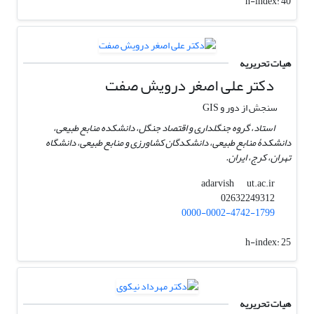
h-index:
40
هیات تحریریه
دکتر علی اصغر درویش صفت
سنجش از دور و GIS
استاد، گروه جنگلداری و اقتصاد جنگل، دانشکده منابع طبیعی،
دانشکدۀ منابع طبیعی، دانشکدگان کشاورزی و منابع طبیعی، دانشگاه
تهران، کرج، ایران.
ut.ac.ir
adarvish
02632249312
0000-0002-4742-1799
h-index:
25
هیات تحریریه