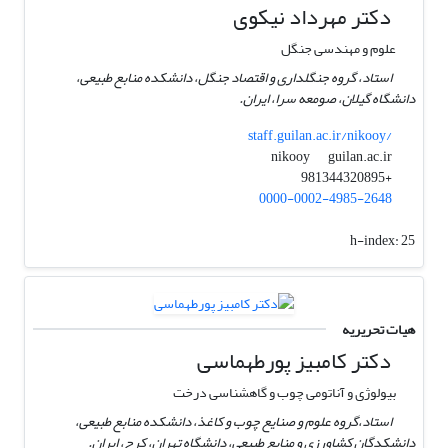
دکتر مهرداد نیکوی
علوم و مهندسی جنگل
استاد،‌ گروه جنگلداری و اقتصاد جنگل، دانشکده منابع طبیعی،
دانشگاه گیلان، صومعه سرا، ایران.
staff.guilan.ac.ir/nikooy/
guilan.ac.ir
nikooy
+981344320895
0000-0002-4985-2648
h-index:
25
هیات تحریریه
دکتر کامبیز پورطهماسی
بیولوژی و آناتومی چوب و گاهشناسی درخت
استاد،گروه علوم و صنایع چوب و کاغذ، دانشکده منابع طبیعی،
دانشکدگان کشاورزی و منابع طبیعی، دانشگاه تهران، کرج، ایران.