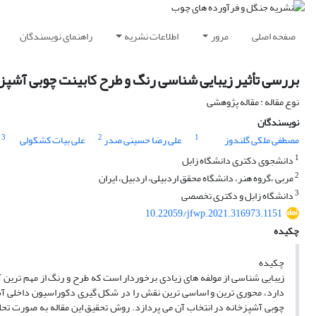
صفحه اصلی
مرور
اطلاعات نشریه
راهنمای نویسندگان
بررسی تأثیر زیبایی شناسی رنگ و طرح کابینت‌ چوبی‌ آشپز
نوع مقاله : مقاله پژوهشی
نویسندگان
3
2
1
مصطفی ملکی گلندوز
علی رضا حسینی صدر
علی بیات کشکولی
1
دانشجوی دکتری دانشگاه زابل
2
مربی ،گروه هنر، دانشگاه محقق اردبیلی، اردبیل، ایران
3
دانشگاه زابل و دکتری تخصصی
10.22059/jfwp.2021.316973.1151
چکیده
چکیده
زیبایی شناسی از مولفه های زیادی برخوردار است که طرح و رنگ از مهم ترین آن
دارد، محوری ترین و اساسی ترین نقش را در شکل گیری دکوراسیون داخلی آشپز
چوبی آشپزخانه در انتخاب آن می پردازد. روش تحقیق این مقاله به صورت تحلی