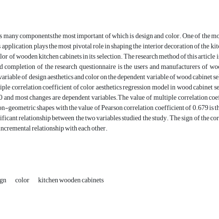
s many components,the most important of which is design and color. One of the most 
s application, plays the most pivotal role in shaping the interior decoration of the k
lor of wooden kitchen cabinets in its selection. The research method of this article i
d completion of the research questionnaire is the users and manufacturers of woo
ariable of design aesthetics and color on the dependent variable of wood cabinet sel
iple correlation coefficient of color aesthetics regression model in wood cabinet se
 and most changes are dependent variables.The value of multiple correlation coeff
on-geometric shapes with the value of Pearson correlation coefficient of 0.679 is the 
gnificant relationship between the two variables studied the study. The sign of the co
 incremental relationship with each other.
ign
color
kitchen wooden cabinets