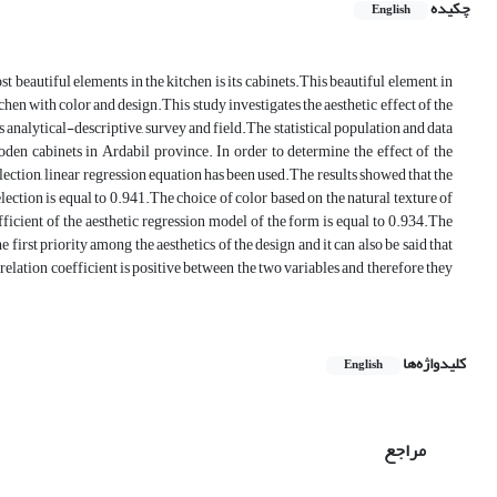
چکیده
English
beautiful elements in the kitchen is its cabinets.This beautiful element, in
itchen with color and design.This study investigates the aesthetic effect of the
s analytical-descriptive, survey and field.The statistical population and data
den cabinets in Ardabil province. In order to determine the effect of the
ection, linear regression equation has been used.The results showed that the
lection is equal to 0.941.The choice of color based on the natural texture of
icient of the aesthetic regression model of the form is equal to 0.934.The
first priority among the aesthetics of the design and it can also be said that
rrelation coefficient is positive between the two variables and therefore they
کلیدواژه‌ها
English
مراجع