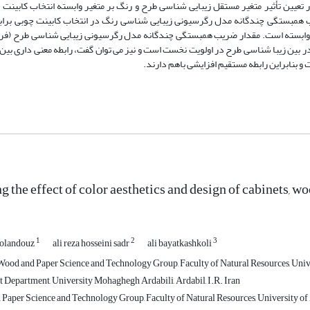
تعیین تأثیر متغیر مستقل زیبایی شناسی طرح و رنگ بر متغیر وابسته انتخاب کابینت چ
ت. متغییر شکل های غیرهندسی با مقدار ضریب همبستگی پیرسون679/0 در بین زیبا شناسی طرح در اولویت نخست است و نیز می توان گفت، رابطه معنی‌
بنابراین رابطه مستقیم افزایشی باهم دارند.
g the effect of color aesthetics and design of cabinets, woo
1
2
3
golandouz
ali reza hosseini sadr
ali bayatkashkoli
Wood and Paper Science and Technology Group, Faculty of Natural Resources, Unive
rt Department, University Mohaghegh Ardabili, Ardabil, I.R. Iran
Paper Science and Technology Group, Faculty of Natural Resources, University of Z