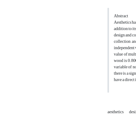
Abstract
Aesthetics ha
addition to it
design and co
collection an
independent v
value of mult
wood is 0.800
variable of n
there is a si
have a direct
aesthetics
des