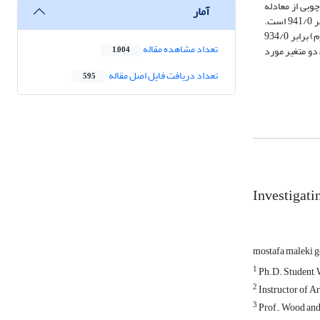
وبی از معادله
آمار
رگرسیون خطی استفاده شده است. نتایج این پژوهش نشان‌ داد، مقدار ضریب همبستگی چندگانه مدل رگرسیونی زیبایی شناسی رنگ در انتخاب کابینت چوبی برابر 941/0 است.
انتخاب رنگ بر اساس بافت طبیعی چوب برابر800/0 و بیشترین تغییرات متغیر وابسته است. مقدار ضریب همبستگی چندگانه مدل رگرسیونی زیبایی شناسی طرح (فرم) برابر 934/0
تعداد مشاهده مقاله
 داری بین دو متغیر مورد
1,004
تعداد دریافت فایل اصل مقاله
595
Investigatin
mostafa maleki 
1
Ph.D. Student, 
2
Instructor of A
3
Prof., Wood and 