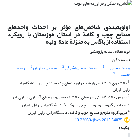
اولویت‏بندی شاخص‌های مؤثر بر احداث واحدهای
صنایع چوب و کاغذ در استان خوزستان با رویکرد
استفاده از باگاس به منزلة مادة اولیه
نوع مقاله : مقاله پژوهشی
نویسندگان
3
2
1
وحید معظمی
محمد نجفیان اشرفی
مرتضی ناظریان
رحیم
4
محبی
1
دانشجوی کارشناسی ارشد فرآورده‌های چندسازة چوبی، دانشگاه زابل،
زابل، ایران
2
مدرس دانشگاه فنی‌ـ حرفه‌ای، دانشکدة فنی و حرفه‌ای 2 ساری، ساری، ایران
3
استادیار گروه علوم و صنایع چوب و کاغذ، دانشگاه زابل، زابل، ایران
4
مربی گروه علوم و صنایع چوب و کاغذ، دانشگاه زابل، زابل، ایران
10.22059/jfwp.2015.54835
چکیده