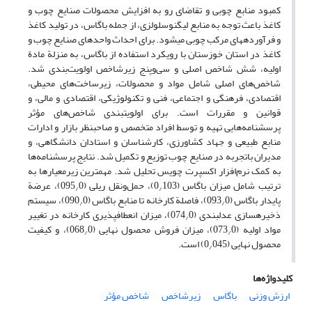
کمبود منابع چوبی و تقاضای رو‏ به افزایش محصولات صنایع چوب و
کاغذ باعث توجه به منابع لیگنوسلولزی، از جمله باگاس، در تولید کاغذ
و فرآورده‏های مرکب چوبی می‏شود. برای احداث واحدهای صنایع چوب و
کاغذ در استان خوزستان با رویکرد استفاده از باگاس، به منزلة مادة
اولیه، شش شاخص اصلی و سی‌و‌پنج زیرشاخص اولویت‌بندی شد.
شاخص‌های اصلی شامل مواد و محصولات، زیرساخت‌های محیطی،
اقتصادی، فرهنگی و اجتماعی، فنی و تکنولوژیکی، اقتصادی و مالی، و
قوانین و مقررات است. برای اولویت‏بندی شاخص‌های مؤثر
پرسش‏نامه‌هایی تهیه و توسط افراد متخصص و صاحب‏نظر بازار و ادارات
منابع طبیعی و جهاد کشاورزی، کارشناسان و استادان دانشگاهی، و
مدیران باتجربه در صنایع چوب توزیع و تکمیل شد. نتایج پرسش‏نامه‌ها
به کمک نرم‌افزار اکسپرت چویس تحلیل شد. مهم‏ترین زیرمعیارها به
ترتیب شامل میزان باگاس (0
103)، حمل‌ونقل ریلی (095
0)، عرضة
/
/
پایدار باگاس (093
0)، فاصلة کارخانه تا منابع باگاس (090
0)، سیستم
/
/
ذخیره‏سازی عدل‏بندی (074
0)، میزان انعطاف‏پذیری کارخانه در تغییر
/
مواد اولیه (073
0)، میزان فروش محصول نهایی (068
0)، و کیفیت
/
/
محصول نهایی (0
045) است.
/
کلیدواژه‌ها
ارزش وزنی
باگاس
زیرشاخص
شاخص مؤثر