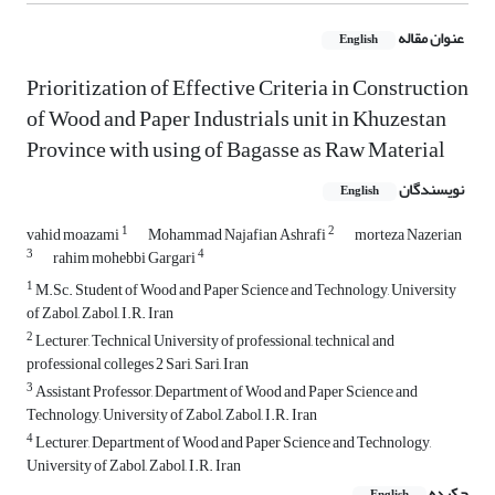
عنوان مقاله
English
Prioritization of Effective Criteria in Construction
of Wood and Paper Industrials unit in Khuzestan
Province with using of Bagasse as Raw Material
نویسندگان
English
1
2
vahid moazami
Mohammad Najafian Ashrafi
morteza Nazerian
3
4
rahim mohebbi Gargari
1
M.Sc. Student of Wood and Paper Science and Technology, University
of Zabol, Zabol, I.R. Iran
2
Lecturer, Technical University of professional, technical and
professional colleges 2 Sari, Sari, Iran
3
Assistant Professor, Department of Wood and Paper Science and
Technology, University of Zabol, Zabol, I.R. Iran
4
Lecturer, Department of Wood and Paper Science and Technology,
University of Zabol, Zabol, I.R. Iran
چکیده