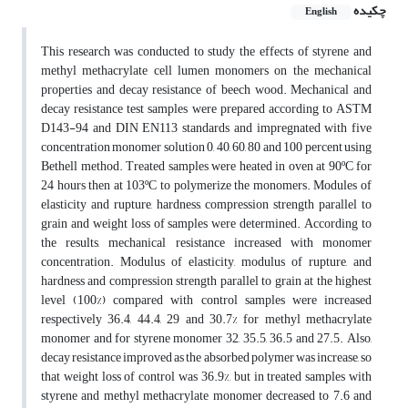
چکیده
English
This research was conducted to study the effects of styrene and
methyl methacrylate cell lumen monomers on the mechanical
properties and decay resistance of beech wood. Mechanical and
decay resistance test samples were prepared according to ASTM
D143-94 and DIN EN113 standards and impregnated with five
concentration monomer solution 0, 40, 60, 80 and 100 percent using
Bethell method. Treated samples were heated in oven at 90ºC for
24 hours then at 103ºC to polymerize the monomers. Modules of
elasticity and rupture, hardness, compression strength parallel to
grain and weight loss of samples were determined. According to
the results, mechanical resistance increased with monomer
concentration. Modulus of elasticity, modulus of rupture, and
hardness and compression strength parallel to grain at the highest
level (100%) compared with control samples were increased
respectively 36.4, 44.4, 29 and 30.7% for methyl methacrylate
monomer and for styrene monomer 32, 35.5, 36.5 and 27.5. Also,
decay resistance improved as the absorbed polymer was increase, so
that weight loss of control was 36.9%, but in treated samples with
styrene and methyl methacrylate monomer decreased to 7.6 and