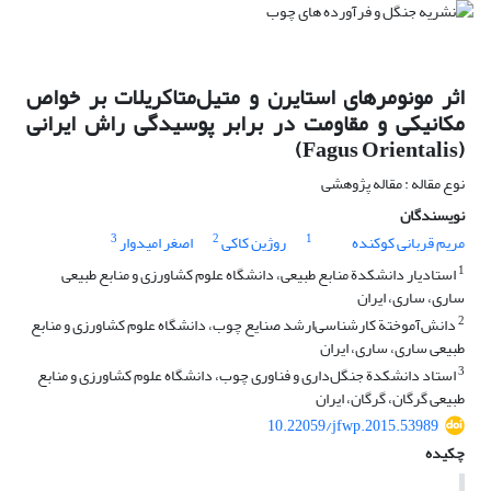
اثر مونومرهای استایرن و متیل‌متاکریلات بر خواص
مکانیکی و مقاومت در برابر پوسیدگی راش ایرانی
(Fagus Orientalis)
نوع مقاله : مقاله پژوهشی
نویسندگان
3
2
1
مریم قربانی کوکنده
روژین کاکی
اصغر امیدوار
1
استادیار دانشکدة منابع طبیعی، دانشگاه علوم کشاورزی و منابع طبیعی
ساری، ساری، ایران
2
دانش‌آموختة کارشناسی‌ارشد صنایع چوب، دانشگاه علوم کشاورزی و منابع
طبیعی ساری، ساری، ایران
3
استاد دانشکدة جنگل‌داری و فناوری چوب، دانشگاه علوم کشاورزی و منابع
طبیعی گرگان، گرگان، ایران
10.22059/jfwp.2015.53989
چکیده