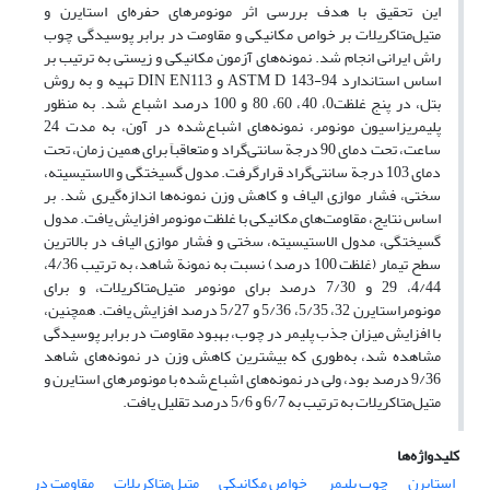
این تحقیق با هدف بررسی اثر مونومرهای حفره‌ای استایرن و
متیل‌متاکریلات بر خواص مکانیکی و مقاومت در برابر پوسیدگی چوب
راش ایرانی انجام شد. نمونه‌های آزمون مکانیکی و زیستی به ترتیب بر
اساس استاندارد ASTM D 143-94 و DIN EN113 تهیه و به روش
بتل، در پنج غلظت0، 40، 60، 80 و 100 درصد اشباع شد. به منظور
پلیمریزاسیون مونومر، نمونه‌های اشباع‌شده در آون، به مدت 24
ساعت، تحت دمای 90 درجة سانتی‌گراد و متعاقباَ برای همین زمان، تحت
دمای 103 درجة سانتی‌گراد قرارگرفت. مدول گسیختگی و الاستیسیته،
سختی، فشار موازی الیاف و کاهش وزن نمونه‌ها اندازه‌گیری شد. بر
اساس نتایج، مقاومت‌های مکانیکی با غلظت مونومر افزایش یافت. مدول
گسیختگی، مدول الاستیسیته، سختی و فشار موازی الیاف در بالاترین
سطح تیمار (غلظت 100 درصد) نسبت به نمونة شاهد، به ترتیب 4/36،
4/44، 29 و 7/30 درصد برای مونومر متیل‌متاکریلات، و برای
مونومراستایرن 32، 5/35، 5/36 و 5/27 درصد افزایش یافت. همچنین،
با افزایش میزان جذب پلیمر در چوب، بهبود مقاومت در برابر پوسیدگی
مشاهده شد، به‌طوری که بیشترین کاهش وزن در نمونه‌های شاهد
9/36 درصد بود، ولی در نمونه‌های اشباع‌شده با مونومرهای استایرن و
متیل‌متاکریلات به ترتیب به 6/7 و 5/6 درصد تقلیل یافت.
کلیدواژه‌ها
استایرن
چوب پلیمر
خواص مکانیکی
متیل‌متاکریلات
مقاومت در