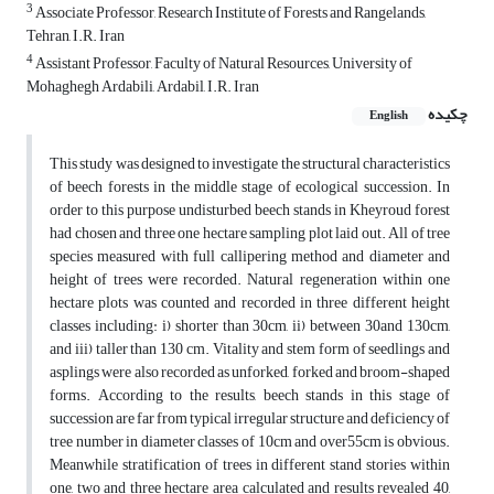
3
Associate Professor, Research Institute of Forests and Rangelands,
Tehran, I.R. Iran
4
Assistant Professor, Faculty of Natural Resources, University of
Mohaghegh Ardabili, Ardabil, I.R. Iran
چکیده
English
This study was designed to investigate the structural characteristics
of beech forests in the middle stage of ecological succession. In
order to this purpose undisturbed beech stands in Kheyroud forest
had chosen and three one hectare sampling plot laid out. All of tree
species measured with full callipering method and diameter and
height of trees were recorded. Natural regeneration within one
hectare plots was counted and recorded in three different height
classes including: i) shorter than 30cm, ii) between 30and 130cm,
and iii) taller than 130 cm. Vitality and stem form of seedlings and
asplings were also recorded as unforked, forked and broom-shaped
forms. According to the results, beech stands in this stage of
succession are far from typical irregular structure and deficiency of
tree number in diameter classes of 10cm and over55cm is obvious.
Meanwhile stratification of trees in different stand stories within
one, two and three hectare area calculated and results revealed 40,