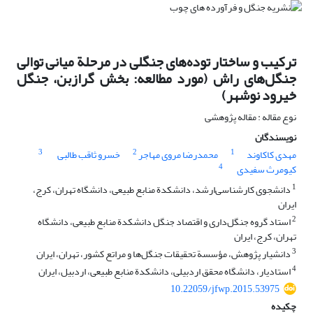
ترکیب و ساختار توده‌های جنگلی در مرحلة میانی توالی
جنگل‌های راش (مورد مطالعه: بخش گرازبن، جنگل
خیرود نوشهر)
نوع مقاله : مقاله پژوهشی
نویسندگان
3
2
1
مهدی کاکاوند
محمدرضا مروی مهاجر
خسرو ثاقب طالبی
4
کیومرث سفیدی
1
دانشجوی کارشناسی‌ارشد، دانشکدة منابع طبیعی، دانشگاه تهران، کرج،
ایران
2
استاد گروه جنگل‌داری و اقتصاد جنگل دانشکدة منابع طبیعی، دانشگاه
تهران، کرج، ایران
3
دانشیار پژوهش، مؤسسة تحقیقات جنگل‌ها و مراتع کشور، تهران، ایران
4
استادیار، دانشگاه محقق اردبیلی، دانشکدة منابع طبیعی، اردبیل، ایران
10.22059/jfwp.2015.53975
چکیده