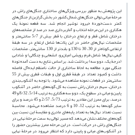
این پژوهش به منظور بررسی ویژگی‌های ساختاری جنگل‌های راش در
مرحلة میانی توالی جنگل‌های شمال کشور در بخش گرازبن از جنگل‌های
کمتر دست‌خوردة خیرود نوشهر انجام شد. سه قطعه نمونة یک
هکتاری در این مرحله انتخاب و آماربرداری صد در صد از مشخصه‌های
درختان شامل قطر و ارتفاع درختان با قطر بیش از 5/7 سانتی‌متر و
مشخصات نهال‌های حاضر در این پلات‌ها شامل ارتفاع در سه طبقة
ارتفاعی کوتاه‌تر از 30، 30 تا 130 و بلندتر از 130 سانتی‌متر، مشخصات
کیفی نهال‌ها شامل فرم رویشی (میان‌رو، انشعابی و چنگالی) و شادابی
(درجة یک، دو و سه) برداشت شد. بر اساس نتایج به دست آمده تودة
جنگلی مورد مطالعه به لحاظ ساختاری از حالت نامنظم ایده‌آل فاصله
داشت و کمبود تعداد در طبقة قطری اول و طبقات قطری بیش از 55
سانتی‌‌متر در قطعات نمونه مشاهده می‌شود. با توجه به آشکوب‌بندی
درختان، سهم درختان راش نسبت به کل گونه‌های حاضر در آشکوب
پایین و میانی در سطوح یک، دو و سه هکتاری به ترتیب 5/14، 8/32 و 49
درصد، برای ممرز این مقادیر به ترتیب 5/73، 2/57 و 45 درصد و برای
سایر گونه‌ها به ترتیب 12، 10 و 6 درصد مشاهده می‌شود. محاسبة
نسبت تعداد نهال‌ها به تعداد پایه‌های مادری و مقایسة این نسبت بین
گونه‌های مختلف نشان می‌دهد که مسیر توالی به سمت مرحلة نهایی در
جنگل‌های راش در حرکت است. در این مرحله ممرز بیشترین حضور را
در آشکوب‌های میانی و پایینی دارد که انتظار می‌رود در مرحلة نهایی