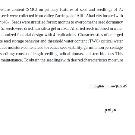
moisture content (SMC) on primary features of seed and seedlings of
A.
 seeds were collected from valley Zarrin gol of Alli- Abad city located with
tent 46%. Seeds were stratified for six months to overcome the seed dormancy
d 5%, seeds were dried near silica gel in 25°C. All dried seeds imbibed in water
omized factorial design, with 4 replications. Characteristics of emerged
e seed storage behavior and threshold water content (TWC), critical water
duce moisture content lead to reduce seed viability, germination percentage,
eedlings consist of length seedling, radical biomass and stem biomass. This
m maintenance. To obtain the seedlings with desired characteristics moisture
کلیدواژه‌ها
English
مراجع