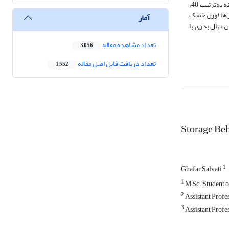
جوانه‌زده هر روز شمارش شدند. نتایج نشان داد بذرهای افرا‌ کرکو دارای رفتار ذخیره‌ای حد واسط‌اند. حد آستانه، حد بحرانی، و حد کشندۀ رطوبت داخلی بذر این گونه به‌ترتیب 40،
ال‌ها (وزن خشک
آمار
 نهال بذری با
تعداد مشاهده مقاله
3,056
تعداد دریافت فایل اصل مقاله
1,552
Storage Beh
1
Ghafar Salvati
1
M Sc. Student o
2
Assistant Profes
3
Assistant Profes