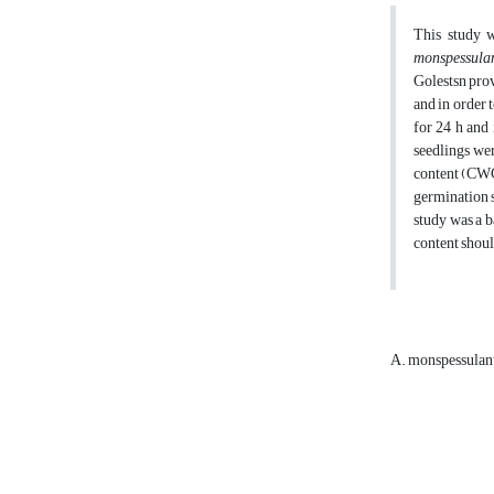
This study w
monspessul
Golestsn prov
and in order t
for 24 h and
seedlings we
content (CWC)
germination s
study was a b
content should
A. monspessula