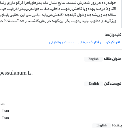
20، و 5 درصد بوده و با کاهش رطوبت داخلی، صفات جوانه‌زنی بذر (ظرفیت 
ساقه‌چه و ریشه‌چه و طول گیاهچه) کاهش می‌یابد. با بررسی این تحقیق پایه‏ای
ویژگی‌های مطلوب نباید رطوبت بذر این گونه در زمان کاشت، از حد آستانۀ 40 درصد کمتر باشد.
کلیدواژه‌ها
افرا‌ کرکو
رفتار ذخیره‏ای
صفات جوانه‌زنی
عنوان مقاله
English
spessulanum L.
نویسندگان
English
ran
. Iran
. Iran
چکیده
English