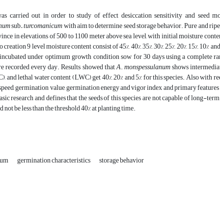
as carried out in order to study of effect desiccation sensitivity and seed 
anum
sub
. turcomanicum
with aim to determine seed storage behavior. Pure and ripe
ince in elevations of 500 to 1100 meter above sea level, with initial moisture con
o creation 9 level moisture content consist of 45%, 40%, 35%, 30%, 25%, 20%, 15%, 10% an
 incubated under optimum growth condition sow for 30 days using a complete rand
re recorded every day. Results showed that
A
.
monspessulanum
shows intermediat
, and lethal water content (LWC) get 40%, 20% and 5% for this species. Also with re
peed, germination value, germination energy and vigor index and primary features s
asic research and defines that the seeds of this species are not capable of long-ter
 not be less than the threshold 40% at planting time.
num
germination characteristics
storage behavior