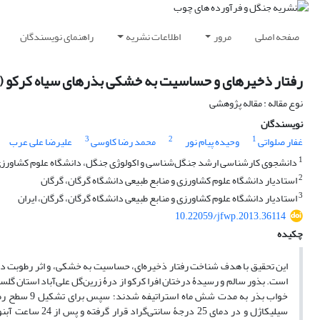
صفحه اصلی
مرور
اطلاعات نشریه
راهنمای نویسندگان
رفتار ذخیره‏ای و حساسیت به خشکی بذرهای سیاه کرکو (Acer Monspessulanum Sub. Turcomanicum)
نوع مقاله : مقاله پژوهشی
نویسندگان
3
2
1
غفار صلواتی
وحیده پیام نور
محمد رضا کاوسی
علیرضا علی عرب
1
دانشجوی کارشناسی ارشد جنگل‌شناسی و اکولوژی جنگل، دانشگاه علوم کشاورزی و 
2
استادیار دانشگاه علوم کشاورزی و منابع طبیعی دانشگاه گرگان، گرگان
3
استادیار دانشگاه علوم کشاورزی و منابع طبیعی دانشگاه گرگان، گرگان، ایران
10.22059/jfwp.2013.36114
چکیده
این تحقیق با هدف شناخت رفتار ذخیره‌ای، حساسیت به خشکی، و اثر رطوبت داخ