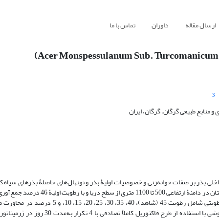
ارسال مقاله
داوران
تماس با ما
3
منابع طبیعی گرگان، گرگان، ایران
لی بذر بر صفات جوانه‌زنی و خصوصیات اولیۀ بذر و نونهال‌های حاصلۀ بذرهای سیاه‌ ک
است. بذور سالم و رسیدۀ درختان افرا‌ کرکو از درۀ زرین‌گل علی‌آباد استان گلستان در دامنۀ ار
خواب بذر به مدت شش ماه استراتیفه شدند؛ سپس برای تشکیل 9 سطح رطوبتی شامل رطوبت 45 (شاهد)
سیلیکاژل و در دمای 25 درجۀ‌ سانتی‌گراد قرار گرفته و پس از 24 ساعت آبنوشی با استفاده از طر