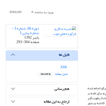
ورود به سامانه
ENGLISH
دوره 66، شماره 3 -
شماره پیاپی 3
پاییز 1392
صفحه
293-304
فایل ها
XML
اصل مقاله
364.09 K
رکو انجام شده
هم رسانی
تفاعی 500 تا 1100 متری از سطح دریا و با رطوبت اولیۀ 46 درصد جمع‌آوری و برای غلبه بر
، 40، 35، 30، 25، 20، 15، 10، و 5 درصد در مجاورت مادۀ رطوبت‌گیر
ارجاع به این مقاله
ح فاکتوریل کاملاً تصادفی با 4 تکرار به‌مدت 30 روز در ژرمیناتور کاشته و بذور